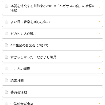
本質を追究する川和東小のPTA「ペガサスの会」の皆様の
活動
よい日～音楽を楽しむ集い
ピカピカ大作戦！
4年生区の音楽会に向けて
すばらしかった！なかよし遠足
こころの劇場
読書月間
委員会活動
中学給食試食会