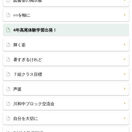
図書室の掲示板
○○を軸に
4年高尾体験学習出発！
輝く姿
暑すぎるけれど
７組クラス目標
声援
川和中ブロック交流会
自分を大切に