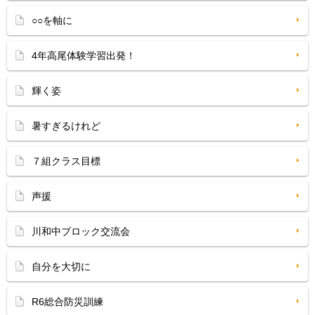
○○を軸に
4年高尾体験学習出発！
輝く姿
暑すぎるけれど
７組クラス目標
声援
川和中ブロック交流会
自分を大切に
R6総合防災訓練