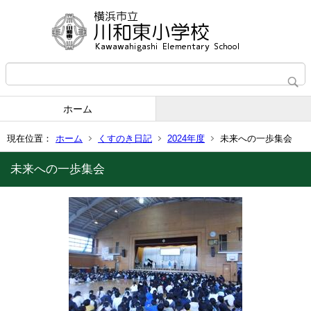
ホーム
現在位置：
ホーム
くすのき日記
2024年度
未来への一歩集会
未来への一歩集会