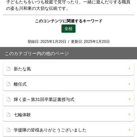
子どもたちをいつも校庭で見守ったり、一緒に遊んだりする職員
の姿も川和東の大切な伝統です。
このコンテンツに関連するキーワード
全校
登録日:
2025年1月20日
/
更新日:
2025年1月20日
このカテゴリー内の他のページ
新たな風
離任式
輝く姿～第31回卒業証書授与式
七輪体験
学援隊の皆様ありがとうございました