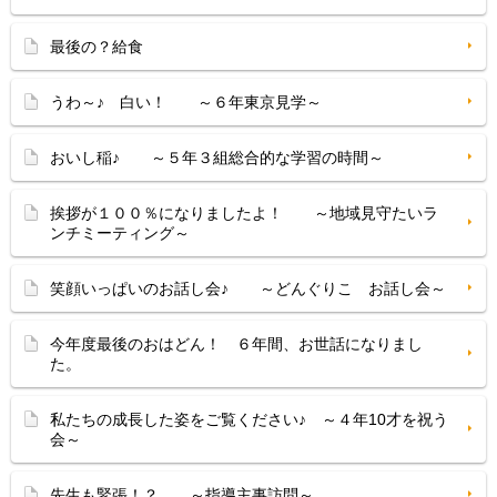
最後の？給食
うわ～♪ 白い！ ～６年東京見学～
おいし稲♪ ～５年３組総合的な学習の時間～
挨拶が１００％になりましたよ！ ～地域見守たいラ
ンチミーティング～
笑顔いっぱいのお話し会♪ ～どんぐりこ お話し会～
今年度最後のおはどん！ ６年間、お世話になりまし
た。
私たちの成長した姿をご覧ください♪ ～４年10才を祝う
会～
先生も緊張！？ ～指導主事訪問～