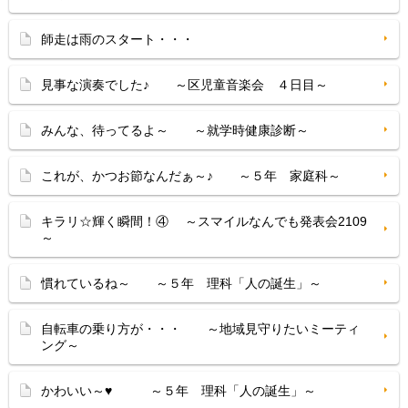
師走は雨のスタート・・・
見事な演奏でした♪ ～区児童音楽会 ４日目～
みんな、待ってるよ～ ～就学時健康診断～
これが、かつお節なんだぁ～♪ ～５年 家庭科～
キラリ☆輝く瞬間！④ ～スマイルなんでも発表会2109
～
慣れているね～ ～５年 理科「人の誕生」～
自転車の乗り方が・・・ ～地域見守りたいミーティ
ング～
かわいい～♥ ～５年 理科「人の誕生」～