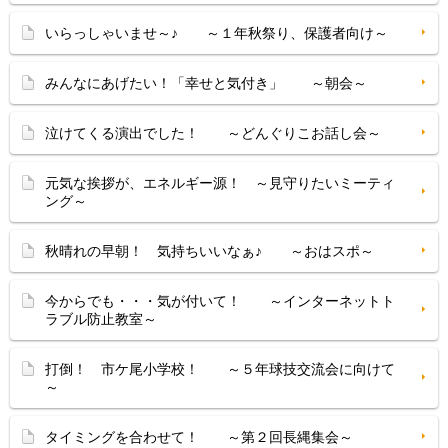
いらっしゃいませ～♪ ～１年秋祭り、保護者向け～
みんなにあげたい！「幸せと気付き」 ～朝会～
泣けてくる演出でした！ ～どんぐりこお話し会～
元気な挨拶が、エネルギー源！ ～見守りたいミーティ
ング～
秋晴れの早朝！ 気持ちいいなぁ♪ ～おはスポ～
今からでも・・・気が付いて！ ～インターネットト
ラブル防止教室～
打倒！ 市ケ尾小学校！ ～５年球技交流会に向けて
～
タイミングを合わせて！ ～第２回長縄集会～