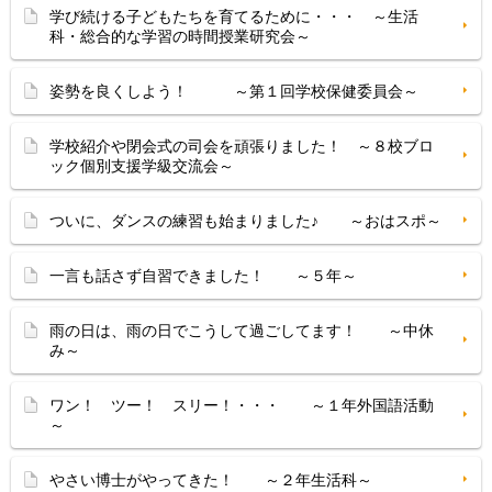
学び続ける子どもたちを育てるために・・・ ～生活
科・総合的な学習の時間授業研究会～
姿勢を良くしよう！ ～第１回学校保健委員会～
学校紹介や閉会式の司会を頑張りました！ ～８校ブロ
ック個別支援学級交流会～
ついに、ダンスの練習も始まりました♪ ～おはスポ～
一言も話さず自習できました！ ～５年～
雨の日は、雨の日でこうして過ごしてます！ ～中休
み～
ワン！ ツー！ スリー！・・・ ～１年外国語活動
～
やさい博士がやってきた！ ～２年生活科～