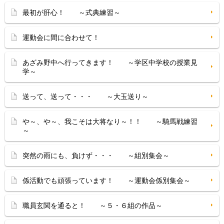
最初が肝心！ ～式典練習～
運動会に間に合わせて！
あざみ野中へ行ってきます！ ～学区中学校の授業見
学～
送って、送って・・・ ～大玉送り～
や～、や～、我こそは大将なり～！！ ～騎馬戦練習
～
突然の雨にも、負けず・・・ ～組別集会～
係活動でも頑張っています！ ～運動会係別集会～
職員玄関を通ると！ ～５・６組の作品～