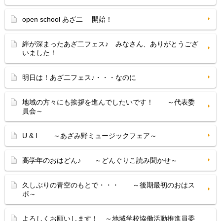
open school あざ二 開始！
絆が深まったあざ二フェス♪ みなさん、ありがとうござ
いました！
明日は！あざ二フェス♪・・・なのに
地域の方々にも挨拶を進んでしたいです！ ～代表委
員会～
U & I ～あざみ野ミュージックフェア～
高学年のおはどん♪ ～どんぐりこ読み聞かせ～
久しぶりの青空のもとで・・・ ～後期最初のおはス
ポ～
よろしくお願いします！ ～地域学校協働活動推進員委