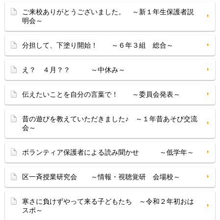
ご来校ありがとうございました。 ～新１年生保護者説
明会～
分担して、下塗り開始！ ～６年３組 総合～
え？ ４月？？ ～中休み～
伝えたいことを自分の言葉で！ ～委員会発表～
昔の遊びを教えていただきました♪ ～１年昔あそび交流
会～
ボランティア保護者による読み聞かせ ～低学年～
区一斉授業研究会 ～情報・視聴覚研 会場校～
寒さに負けずやって来る子どもたち ～令和２年初おは
スポ～