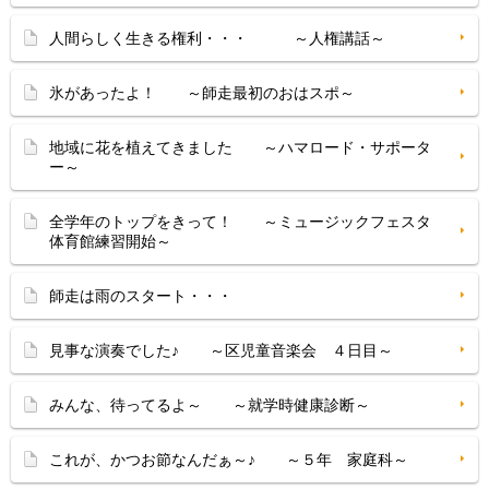
人間らしく生きる権利・・・ ～人権講話～
氷があったよ！ ～師走最初のおはスポ～
地域に花を植えてきました ～ハマロード・サポータ
ー～
全学年のトップをきって！ ～ミュージックフェスタ
体育館練習開始～
師走は雨のスタート・・・
見事な演奏でした♪ ～区児童音楽会 ４日目～
みんな、待ってるよ～ ～就学時健康診断～
これが、かつお節なんだぁ～♪ ～５年 家庭科～