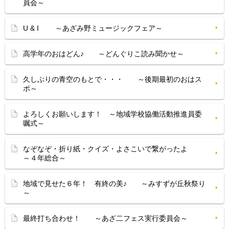
員会～
U & I ～あざみ野ミュージックフェア～
高学年のおはどん♪ ～どんぐりこ読み聞かせ～
久しぶりの青空のもとで・・・ ～後期最初のおはス
ポ～
よろしくお願いします！ ～地域学校協働活動推進員委
嘱式～
なぞなぞ・折り紙・クイズ・よさこいで繋がったよ
～４年総合～
地域で見せた６年！ 有終の美♪ ～みすずが丘秋祭り
～
最終打ち合わせ！ ～あざ二フェス実行委員会～