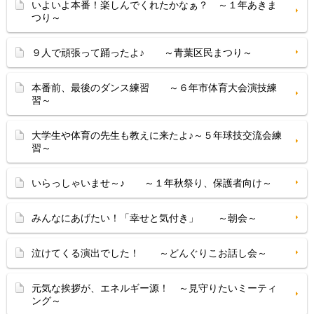
いよいよ本番！楽しんでくれたかなぁ？ ～１年あきま
つり～
９人で頑張って踊ったよ♪ ～青葉区民まつり～
本番前、最後のダンス練習 ～６年市体育大会演技練
習～
大学生や体育の先生も教えに来たよ♪～５年球技交流会練
習～
いらっしゃいませ～♪ ～１年秋祭り、保護者向け～
みんなにあげたい！「幸せと気付き」 ～朝会～
泣けてくる演出でした！ ～どんぐりこお話し会～
元気な挨拶が、エネルギー源！ ～見守りたいミーティ
ング～