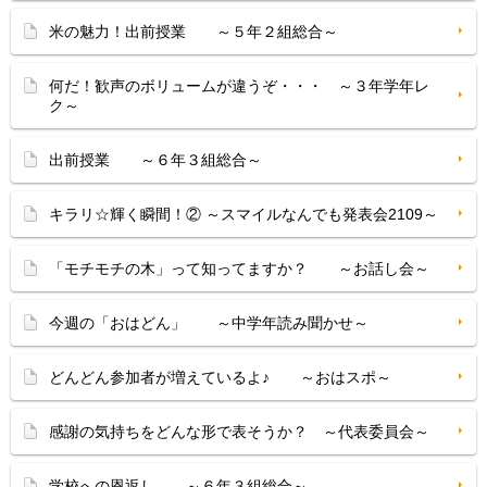
米の魅力！出前授業 ～５年２組総合～
何だ！歓声のボリュームが違うぞ・・・ ～３年学年レ
ク～
出前授業 ～６年３組総合～
キラリ☆輝く瞬間！② ～スマイルなんでも発表会2109～
「モチモチの木」って知ってますか？ ～お話し会～
今週の「おはどん」 ～中学年読み聞かせ～
どんどん参加者が増えているよ♪ ～おはスポ～
感謝の気持ちをどんな形で表そうか？ ～代表委員会～
学校への恩返し ～６年３組総合～