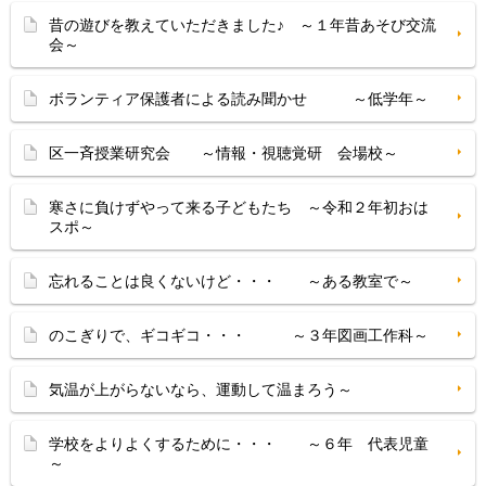
昔の遊びを教えていただきました♪ ～１年昔あそび交流
会～
ボランティア保護者による読み聞かせ ～低学年～
区一斉授業研究会 ～情報・視聴覚研 会場校～
寒さに負けずやって来る子どもたち ～令和２年初おは
スポ～
忘れることは良くないけど・・・ ～ある教室で～
のこぎりで、ギコギコ・・・ ～３年図画工作科～
気温が上がらないなら、運動して温まろう～
学校をよりよくするために・・・ ～６年 代表児童
～