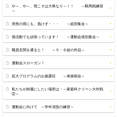
や～、や～、我こそは大将なり～！！ ～騎馬戦練習
～
突然の雨にも、負けず・・・ ～組別集会～
係活動でも頑張っています！ ～運動会係別集会～
職員玄関を通ると！ ～５・６組の作品～
運動会スローガン！
拡大プログラムのお披露目 ～体操朝会～
私たちが綺麗にしたい場所は・～家庭科クリーン大作戦
②～
運動会に向けて ～学年演技の練習～