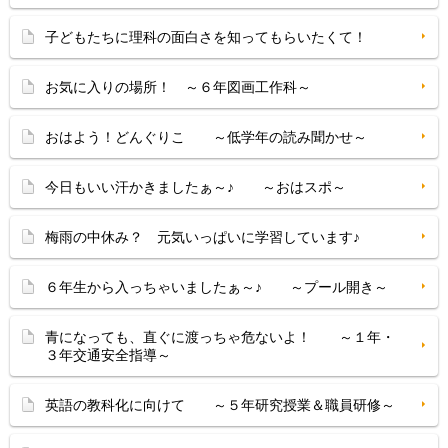
子どもたちに理科の面白さを知ってもらいたくて！
お気に入りの場所！ ～６年図画工作科～
おはよう！どんぐりこ ～低学年の読み聞かせ～
今日もいい汗かきましたぁ～♪ ～おはスポ～
梅雨の中休み？ 元気いっぱいに学習しています♪
６年生から入っちゃいましたぁ～♪ ～プール開き～
青になっても、直ぐに渡っちゃ危ないよ！ ～１年・
３年交通安全指導～
英語の教科化に向けて ～５年研究授業＆職員研修～