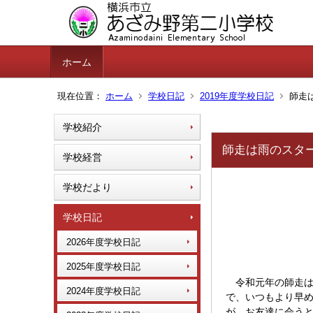
ホーム
現在位置：
ホーム
学校日記
2019年度学校日記
師走
学校紹介
師走は雨のスタ
学校経営
学校だより
学校日記
2026年度学校日記
2025年度学校日記
令和元年の師走は
2024年度学校日記
で、いつもより早
が、お友達に会うと