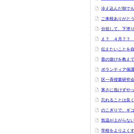
冷え込んだ朝で
ご来校ありがと
分担して、下塗
え？ ４月？
伝えたいことを
昔の遊びを教えて
ボランティア保
区一斉授業研究
寒さに負けずや
忘れることは良
のこぎりで、ギ
気温が上がらな
学校をよりよく