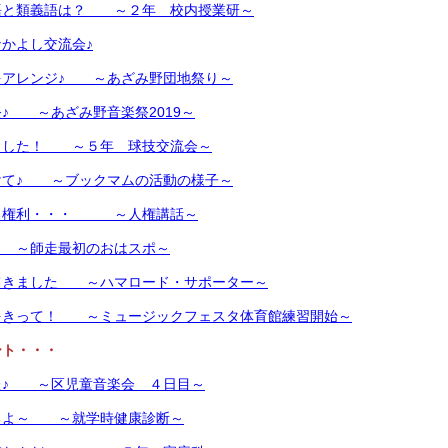
語と類義語は？ ～２年 校内授業研～
かよし交流会♪
をアレンジ♪ ～あざみ野団地祭り～
♪ ～あざみ野音楽祭2019～
ました！ ～５年 球技交流会～
けて♪ ～ブックマムの活動の様子～
る権利・・・ ～人権講話～
 ～師走最初のおはスポ～
てきました ～ハマロード・サポーター～
をきって！ ～ミュージックフェスタ体育館練習開始～
ート・・・
た♪ ～区児童音楽会 ４日目～
るよ～ ～就学時健康診断～