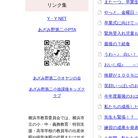
また一つ、卒業
リンク集
やっと、金曜日
Y・Y NET
卒業式に向けて
あざみ野第二小PTA
緊急受入れ児童
最後の？給食
うわ～♪ 白い
おいし稲♪ ～
挨拶が１００％
あざみ野第二小オヤジの会
笑顔いっぱいの
あざみ野第二小放課後キッズク
ラブ
今年度最後のお
私たちの成長した
先生も緊張！？
横浜市教育委員会では、横浜市
立の小・中・義務教育・特別支
練習の成果を発
援・高等学校の教員等の出産休
暇や病気休暇の代替またはサポ