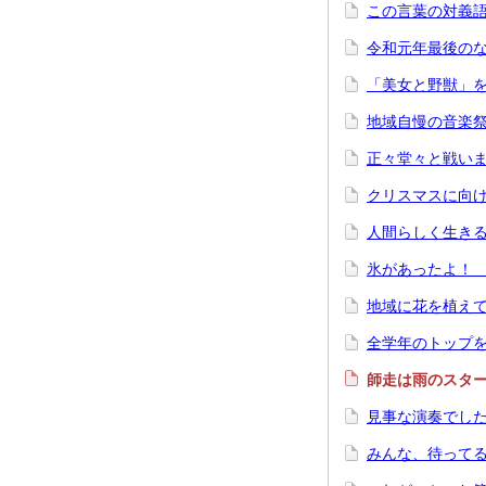
この言葉の対義
令和元年最後のな
「美女と野獣」
地域自慢の音楽祭
正々堂々と戦い
クリスマスに向
人間らしく生き
氷があったよ！
地域に花を植え
全学年のトップ
師走は雨のスタ
見事な演奏でし
みんな、待って