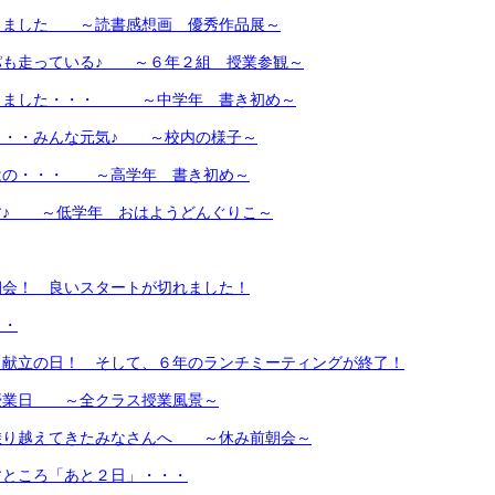
しました ～読書感想画 優秀作品展～
パも走っている♪ ～６年２組 授業参観～
きました・・・ ～中学年 書き初め～
・・・みんな元気♪ ～校内の様子～
はの・・・ ～高学年 書き初め～
す♪ ～低学年 おはようどんぐりこ～
朝会！ 良いスタートが切れました！
・・
自献立の日！ そして、６年のランチミーティングが終了！
授業日 ～全クラス授業風景～
乗り越えてきたみなさんへ ～休み前朝会～
すところ「あと２日」・・・