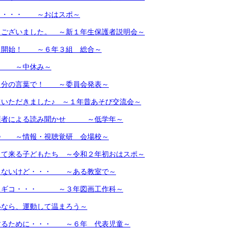
も・・・ ～おはスポ～
うございました。 ～新１年生保護者説明会～
り開始！ ～６年３組 総合～
？ ～中休み～
自分の言葉で！ ～委員会発表～
いただきました♪ ～１年昔あそび交流会～
護者による読み聞かせ ～低学年～
会 ～情報・視聴覚研 会場校～
って来る子どもたち ～令和２年初おはスポ～
くないけど・・・ ～ある教室で～
コギコ・・・ ～３年図画工作科～
いなら、運動して温まろう～
するために・・・ ～６年 代表児童～