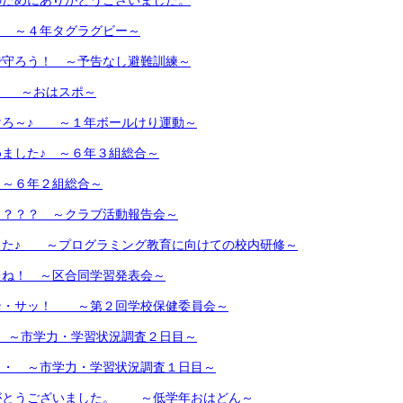
のためにありがとうございました。
 ～４年タグラグビー～
で守ろう！ ～予告なし避難訓練～
♪ ～おはスポ～
けろ～♪ ～１年ボールけり運動～
ました♪ ～６年３組総合～
 ～６年２組総合～
～？？？ ～クラブ活動報告会～
した♪ ～プログラミング教育に向けての校内研修～
たね！ ～区合同学習発表会～
ン・サッ！ ～第２回学校保健委員会～
 ～市学力・学習状況調査２日目～
・・ ～市学力・学習状況調査１日目～
がとうございました。 ～低学年おはどん～