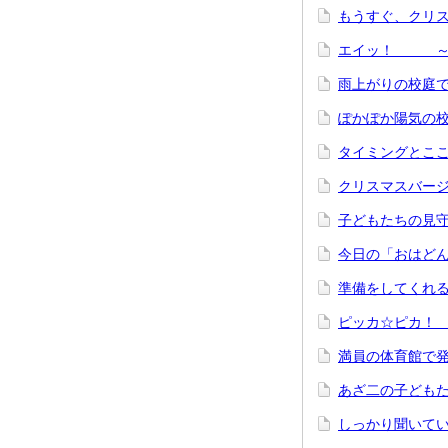
もうすぐ、クリ
エイッ！ ～１
雨上がりの校庭で
ぽかぽか陽気の校
タイミングとこ
クリスマスバー
子どもたちの見
今日の「おはど
準備をしてくれ
ピッカ☆ピカ！
満員の体育館で
あざ二の子ども
しっかり聞いて