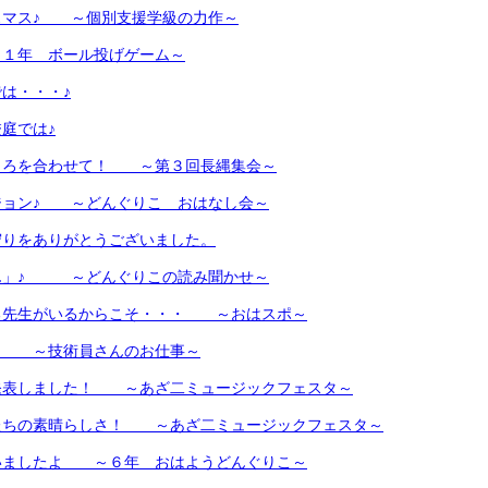
スマス♪ ～個別支援学級の力作～
年 ボール投げゲーム～
は・・・♪
庭では♪
ころを合わせて！ ～第３回長縄集会～
ジョン♪ ～どんぐりこ おはなし会～
守りをありがとうございました。
ん」♪ ～どんぐりこの読み聞かせ～
る先生がいるからこそ・・・ ～おはスポ～
 ～技術員さんのお仕事～
発表しました！ ～あざ二ミュージックフェスタ～
たちの素晴らしさ！ ～あざ二ミュージックフェスタ～
いましたよ ～６年 おはようどんぐりこ～