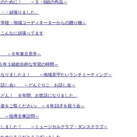
生のために！ ～５・6組の作品～
・・・頑張りました。
～学校・地域コーディネーターからの贈り物～
もこんなに頑張ってます
！ ～６年東京見学～
５年３組総合的な学習の時間～
になりましたよ！ ～地域見守たいランチミーティング～
お話し会♪ ～どんぐりこ お話し会～
はどん！ ６年間、お世話になりました。
姿をご覧ください♪ ～４年10才を祝う会～
 ～指導主事訪問～
表しました！ ～ミュージカルクラブ・ダンスクラブ～