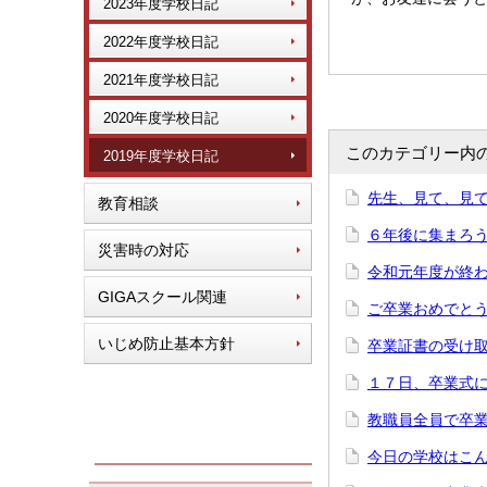
2023年度学校日記
2022年度学校日記
2021年度学校日記
2020年度学校日記
このカテゴリー内
2019年度学校日記
先生、見て、見
教育相談
６年後に集まろ
災害時の対応
令和元年度が終
GIGAスクール関連
ご卒業おめでと
いじめ防止基本方針
卒業証書の受け
１７日、卒業式
教職員全員で卒
今日の学校はこ