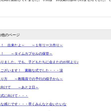
の他のページ
て！ 出来たよ～ ～１年リース作り～
う！ ～タイムカプセルの保管～
わりました。でも、子どもたちに会えたのが何より♪
うございます！ 素敵な式でした・・・涙
取り方 ～教職員での予行の様子から～
に向けて ～あと２日～
業式に向けて・・・
んな感じです・・・早くみんなと会いたいな