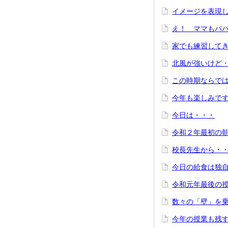
イメージを表現
え！ ママもパ
家でも練習して
北風が強いけど
この時期ならで
今年も楽しみで
今日は・・・
令和２年最初の
校長先生から・
今日の給食は独
令和元年最後の
数々の「壁」を
今年の授業も残