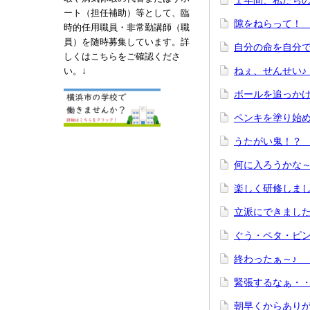
１年間、私たち
ート（担任補助）等として、臨
隙をねらって！
時的任用職員・非常勤講師（職
員）を随時募集しています。詳
自分の命を自分
しくはこちらをご確認くださ
↓
ねぇ、せんせい
い。
ボールを追っか
ペンキを塗り始め
うたがい鬼！？
何に入ろうかな
楽しく研修しま
立派にできまし
ぐう・ペタ・ピ
終わったぁ～♪
緊張するなぁ・
朝早くからあり