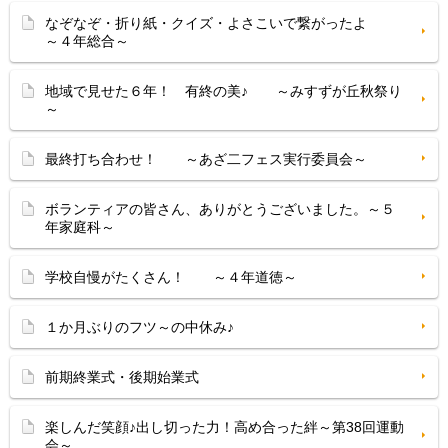
なぞなぞ・折り紙・クイズ・よさこいで繋がったよ
～４年総合～
地域で見せた６年！ 有終の美♪ ～みすずが丘秋祭り
～
最終打ち合わせ！ ～あざ二フェス実行委員会～
ボランティアの皆さん、ありがとうございました。～５
年家庭科～
学校自慢がたくさん！ ～４年道徳～
１か月ぶりのフツ～の中休み♪
前期終業式・後期始業式
楽しんだ笑顔♪出し切った力！高め合った絆～第38回運動
会～