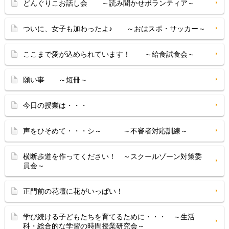
どんぐりこお話し会 ～読み聞かせボランティア～
ついに、女子も加わったよ♪ ～おはスポ・サッカー～
ここまで愛が込められています！ ～給食試食会～
願い事 ～短冊～
今日の授業は・・・
声をひそめて・・・シ～ ～不審者対応訓練～
横断歩道を作ってください！ ～スクールゾーン対策委
員会～
正門前の花壇に花がいっぱい！
学び続ける子どもたちを育てるために・・・ ～生活
科・総合的な学習の時間授業研究会～