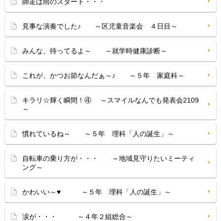
師走は雨のスタート・・・
見事な演奏でした♪ ～区児童音楽会 ４日目～
みんな、待ってるよ～ ～就学時健康診断～
これが、かつお節なんだぁ～♪ ～５年 家庭科～
キラリ☆輝く瞬間！④ ～スマイルなんでも発表会2109
～
慣れているね～ ～５年 理科「人の誕生」～
自転車の乗り方が・・・ ～地域見守りたいミーティ
ング～
かわいい～♥ ～５年 理科「人の誕生」～
涙が・・・ ～４年２組総合～