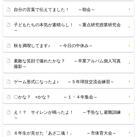
自分の言葉で伝えてました！ ～朝会～
子どもたちの本気が素晴らし！ ～重点研究授業研究会
～
秋を満喫してます♪ ～今日の中休み～
素敵な笑顔で撮れたかな？ ～卒業アルバム個人写真
撮影～
ゲーム形式になったよ♪ ～５年球技交流会練習～
〇かな？ ×かな？ ～１・４年集会～
え！？ サイレンが鳴ったよ！ ～予告なし避難訓練
～
６年生が見せた「あざ二魂！」 ～市体育大会～