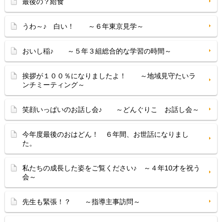
最後の？給食
うわ～♪ 白い！ ～６年東京見学～
おいし稲♪ ～５年３組総合的な学習の時間～
挨拶が１００％になりましたよ！ ～地域見守たいラ
ンチミーティング～
笑顔いっぱいのお話し会♪ ～どんぐりこ お話し会～
今年度最後のおはどん！ ６年間、お世話になりまし
た。
私たちの成長した姿をご覧ください♪ ～４年10才を祝う
会～
先生も緊張！？ ～指導主事訪問～