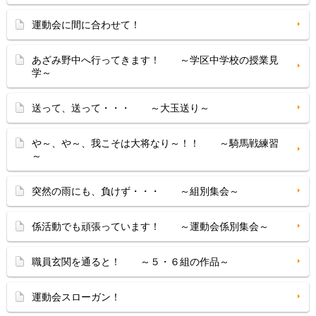
運動会に間に合わせて！
あざみ野中へ行ってきます！ ～学区中学校の授業見
学～
送って、送って・・・ ～大玉送り～
や～、や～、我こそは大将なり～！！ ～騎馬戦練習
～
突然の雨にも、負けず・・・ ～組別集会～
係活動でも頑張っています！ ～運動会係別集会～
職員玄関を通ると！ ～５・６組の作品～
運動会スローガン！