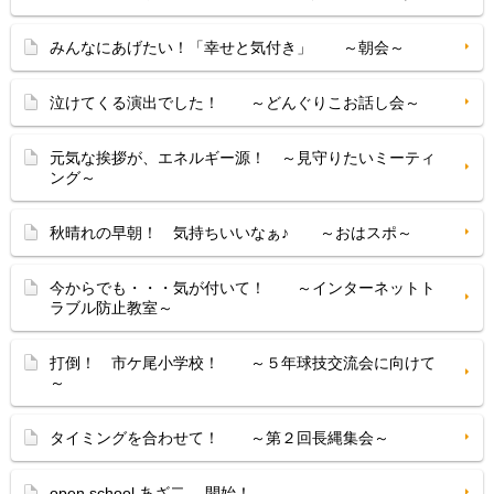
みんなにあげたい！「幸せと気付き」 ～朝会～
泣けてくる演出でした！ ～どんぐりこお話し会～
元気な挨拶が、エネルギー源！ ～見守りたいミーティ
ング～
秋晴れの早朝！ 気持ちいいなぁ♪ ～おはスポ～
今からでも・・・気が付いて！ ～インターネットト
ラブル防止教室～
打倒！ 市ケ尾小学校！ ～５年球技交流会に向けて
～
タイミングを合わせて！ ～第２回長縄集会～
open school あざ二 開始！