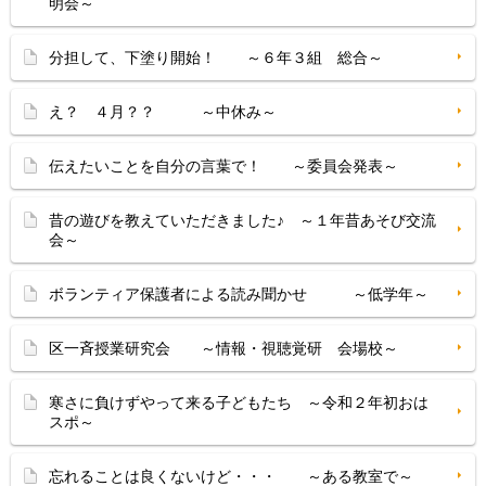
明会～
分担して、下塗り開始！ ～６年３組 総合～
え？ ４月？？ ～中休み～
伝えたいことを自分の言葉で！ ～委員会発表～
昔の遊びを教えていただきました♪ ～１年昔あそび交流
会～
ボランティア保護者による読み聞かせ ～低学年～
区一斉授業研究会 ～情報・視聴覚研 会場校～
寒さに負けずやって来る子どもたち ～令和２年初おは
スポ～
忘れることは良くないけど・・・ ～ある教室で～