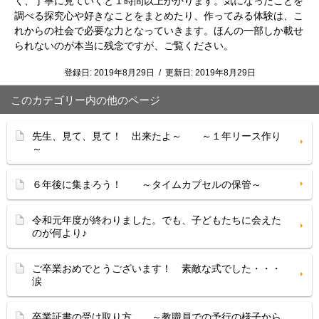
く、丁寧に見ていくと１時間以上かかります。気になったことを
調べる探究心や好きなことをまとめたり、作ってみる体験は、こ
れからの社会で必要な力となっていきます。ほんの一部しか載せ
られないのが本当に残念ですが、ご覧ください。
登録日:
2019年8月29日
/
更新日:
2019年8月29日
このカテゴリー内の他のページ
先生、見て、見て！ 出来たよ～ ～１年リース作り
～
６年後に集まろう！ ～タイムカプセルの保管～
令和元年度が終わりました。でも、子どもたちに会えた
のが何より♪
ご卒業おめでとうございます！ 素敵な式でした・・・
涙
卒業証書の受け取り方 ～教職員での予行の様子から