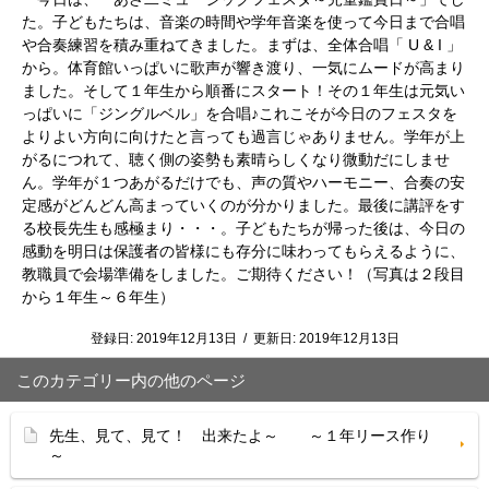
た。子どもたちは、音楽の時間や学年音楽を使って今日まで合唱
や合奏練習を積み重ねてきました。まずは、全体合唱「 U & I 」
から。体育館いっぱいに歌声が響き渡り、一気にムードが高まり
ました。そして１年生から順番にスタート！その１年生は元気い
っぱいに「ジングルベル」を合唱♪これこそが今日のフェスタを
よりよい方向に向けたと言っても過言じゃありません。学年が上
がるにつれて、聴く側の姿勢も素晴らしくなり微動だにしませ
ん。学年が１つあがるだけでも、声の質やハーモニー、合奏の安
定感がどんどん高まっていくのが分かりました。最後に講評をす
る校長先生も感極まり・・・。子どもたちが帰った後は、今日の
感動を明日は保護者の皆様にも存分に味わってもらえるように、
教職員で会場準備をしました。ご期待ください！（写真は２段目
から１年生～６年生）
登録日:
2019年12月13日
/
更新日:
2019年12月13日
このカテゴリー内の他のページ
先生、見て、見て！ 出来たよ～ ～１年リース作り
～