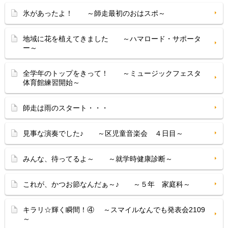
氷があったよ！ ～師走最初のおはスポ～
地域に花を植えてきました ～ハマロード・サポータ
ー～
全学年のトップをきって！ ～ミュージックフェスタ
体育館練習開始～
師走は雨のスタート・・・
見事な演奏でした♪ ～区児童音楽会 ４日目～
みんな、待ってるよ～ ～就学時健康診断～
これが、かつお節なんだぁ～♪ ～５年 家庭科～
キラリ☆輝く瞬間！④ ～スマイルなんでも発表会2109
～