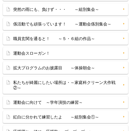
突然の雨にも、負けず・・・ ～組別集会～
係活動でも頑張っています！ ～運動会係別集会～
職員玄関を通ると！ ～５・６組の作品～
運動会スローガン！
拡大プログラムのお披露目 ～体操朝会～
私たちが綺麗にしたい場所は・～家庭科クリーン大作戦
②～
運動会に向けて ～学年演技の練習～
紅白に分かれて練習したよ ～組別集会①～