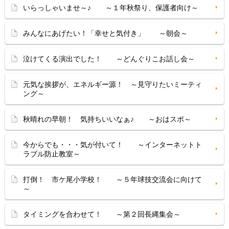
いらっしゃいませ～♪ ～１年秋祭り、保護者向け～
みんなにあげたい！「幸せと気付き」 ～朝会～
泣けてくる演出でした！ ～どんぐりこお話し会～
元気な挨拶が、エネルギー源！ ～見守りたいミーティ
ング～
秋晴れの早朝！ 気持ちいいなぁ♪ ～おはスポ～
今からでも・・・気が付いて！ ～インターネットト
ラブル防止教室～
打倒！ 市ケ尾小学校！ ～５年球技交流会に向けて
～
タイミングを合わせて！ ～第２回長縄集会～