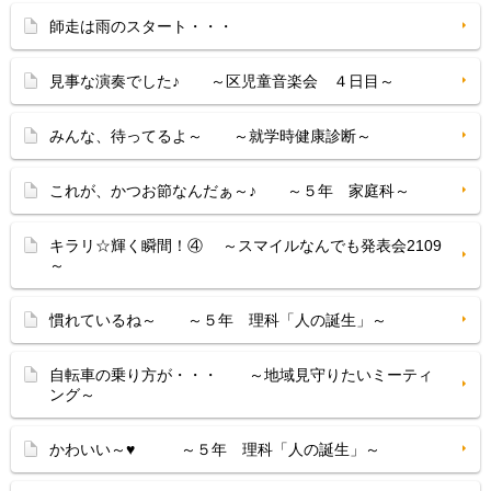
師走は雨のスタート・・・
見事な演奏でした♪ ～区児童音楽会 ４日目～
みんな、待ってるよ～ ～就学時健康診断～
これが、かつお節なんだぁ～♪ ～５年 家庭科～
キラリ☆輝く瞬間！④ ～スマイルなんでも発表会2109
～
慣れているね～ ～５年 理科「人の誕生」～
自転車の乗り方が・・・ ～地域見守りたいミーティ
ング～
かわいい～♥ ～５年 理科「人の誕生」～