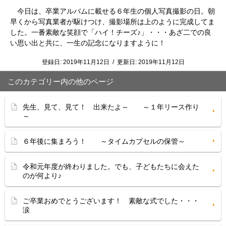
今日は、卒業アルバムに載せる６年生の個人写真撮影の日。朝
早くから写真業者が駆けつけ、撮影場所は上のように完成してま
した。一番素敵な笑顔で「ハイ！チーズ♪」・・・あざ二での良
い思い出と共に、一生の記念になりますように！
登録日:
2019年11月12日
/
更新日:
2019年11月12日
このカテゴリー内の他のページ
先生、見て、見て！ 出来たよ～ ～１年リース作り
～
６年後に集まろう！ ～タイムカプセルの保管～
令和元年度が終わりました。でも、子どもたちに会えた
のが何より♪
ご卒業おめでとうございます！ 素敵な式でした・・・
涙