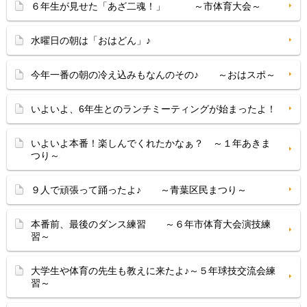
６年生が見せた「あざ二魂！」 ～市体育大会～
水曜日の朝は「おはどん」♪
今年一番の朝の冷え込みもなんのその♪ ～おはスポ～
いよいよ、6年生とのランチミーティングが始まったよ！
いよいよ本番！楽しんでくれたかなぁ？ ～１年あきま
つり～
９人で頑張って踊ったよ♪ ～青葉区民まつり～
本番前、最後のダンス練習 ～６年市体育大会演技練
習～
大学生や体育の先生も教えに来たよ♪～５年球技交流会練
習～