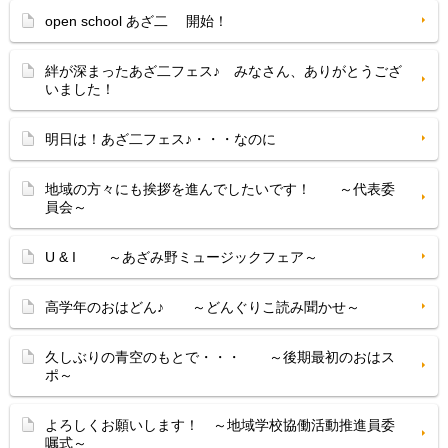
open school あざ二 開始！
絆が深まったあざ二フェス♪ みなさん、ありがとうござ
いました！
明日は！あざ二フェス♪・・・なのに
地域の方々にも挨拶を進んでしたいです！ ～代表委
員会～
U & I ～あざみ野ミュージックフェア～
高学年のおはどん♪ ～どんぐりこ読み聞かせ～
久しぶりの青空のもとで・・・ ～後期最初のおはス
ポ～
よろしくお願いします！ ～地域学校協働活動推進員委
嘱式～