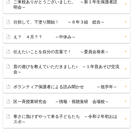
ご来校ありがとうございました。 ～新１年生保護者説
明会～
分担して、下塗り開始！ ～６年３組 総合～
え？ ４月？？ ～中休み～
伝えたいことを自分の言葉で！ ～委員会発表～
昔の遊びを教えていただきました♪ ～１年昔あそび交流
会～
ボランティア保護者による読み聞かせ ～低学年～
区一斉授業研究会 ～情報・視聴覚研 会場校～
寒さに負けずやって来る子どもたち ～令和２年初おは
スポ～