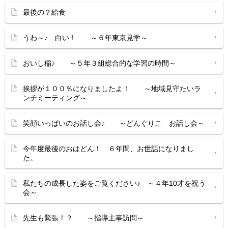
最後の？給食
うわ～♪ 白い！ ～６年東京見学～
おいし稲♪ ～５年３組総合的な学習の時間～
挨拶が１００％になりましたよ！ ～地域見守たいラ
ンチミーティング～
笑顔いっぱいのお話し会♪ ～どんぐりこ お話し会～
今年度最後のおはどん！ ６年間、お世話になりまし
た。
私たちの成長した姿をご覧ください♪ ～４年10才を祝う
会～
先生も緊張！？ ～指導主事訪問～