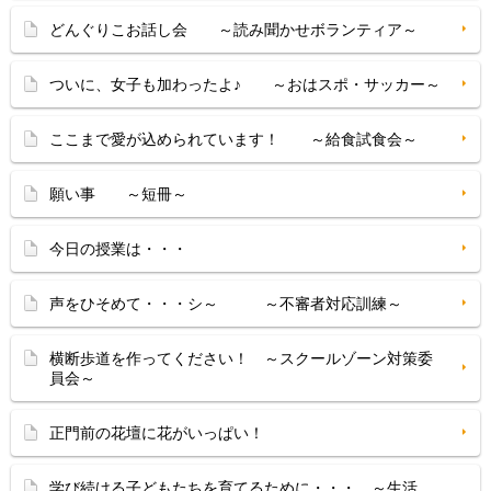
どんぐりこお話し会 ～読み聞かせボランティア～
ついに、女子も加わったよ♪ ～おはスポ・サッカー～
ここまで愛が込められています！ ～給食試食会～
願い事 ～短冊～
今日の授業は・・・
声をひそめて・・・シ～ ～不審者対応訓練～
横断歩道を作ってください！ ～スクールゾーン対策委
員会～
正門前の花壇に花がいっぱい！
学び続ける子どもたちを育てるために・・・ ～生活