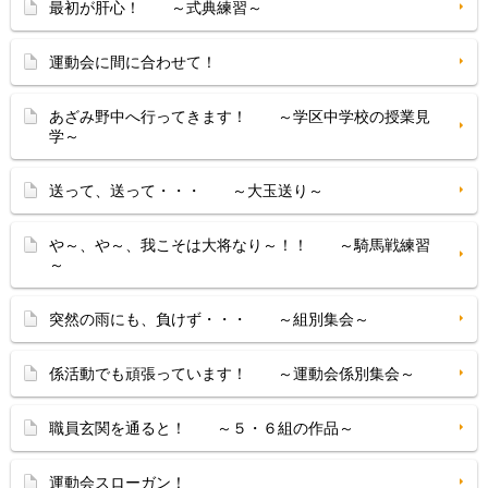
最初が肝心！ ～式典練習～
運動会に間に合わせて！
あざみ野中へ行ってきます！ ～学区中学校の授業見
学～
送って、送って・・・ ～大玉送り～
や～、や～、我こそは大将なり～！！ ～騎馬戦練習
～
突然の雨にも、負けず・・・ ～組別集会～
係活動でも頑張っています！ ～運動会係別集会～
職員玄関を通ると！ ～５・６組の作品～
運動会スローガン！