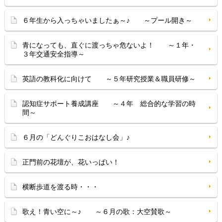
６年生から入っちゃいましたぁ～♪ ～プール開き～
青になっても、直ぐに渡っちゃ危ないよ！ ～１年・
３年交通安全指導～
英語の教科化に向けて ～５年研究授業＆職員研修～
認知症サポート養成講座 ～４年 総合的な学習の時
間～
６月の「どんぐりこおはなし会」♪
正門前の花壇が、花いっぱい！
横断歩道を渡る時・・・
歌え！青い空に～♪ ～６月の歌：大空賛歌～