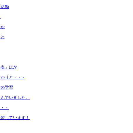
ブ活動
ト
ほか
りと
発表」ほか
っかりと・・・
での学習
学んでいました。
・・・
学習しています！