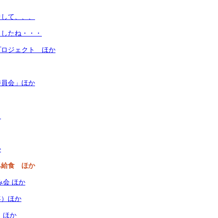
中して、、、
ましたね・・・
プロジェクト ほか
委員会」ほか
、
か
み給食 ほか
み会 ほか
年）ほか
 ほか