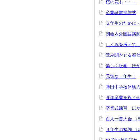
桜の花も・・・
卒業証書授与式
６年生のために
朝会＆外国語講
しくみを考えて
読み聞かせ＆奉
楽しく版画 ほ
元気な一年生！
蒔田中学校体験
６年卒業を祝う
卒業式練習 ほ
百人一首大会 
３年生の勉強 