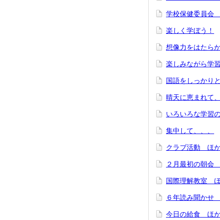
学校保健委員会
楽しく学ぼう！
想像力をはたら
楽しみながら学
国語をしっかり
晴天に恵まれて
いろいろな学習
集中して、、、
クラブ活動 ほ
２月最初の朝会
国際理解教室 
６年読み聞かせ
今日の給食 ほ