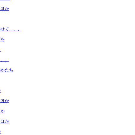
 ほか
かせて、、、
習を
と
、、、
のかたち
か
 ほか
ほか
 ほか
か