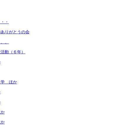
・・・
師ありがとうの会
、、、
仕活動（６年）
か
入学 ほか
会
か
ほか
ほか