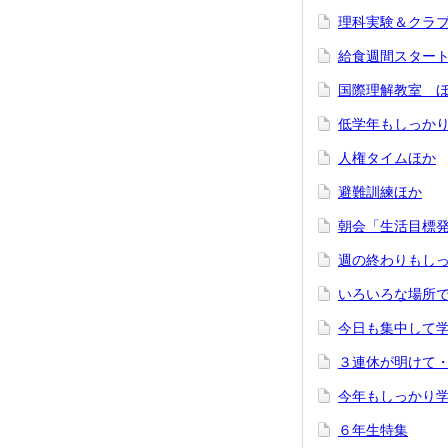
理科実験＆クラ
給食週間スター
国際理解教室 
低学年もしっか
人権タイムほか
避難訓練ほか
朝会「生活目標
週の終わりもし
いろいろな場所
今日も集中して
３連休が明けて
今年もしっかり
６年生特集