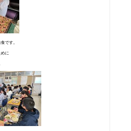
給食です。
ために
。