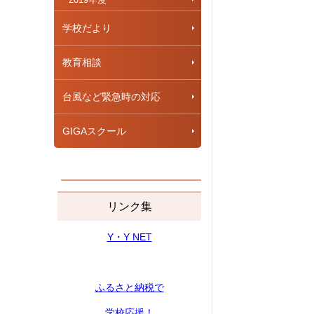
学校だより
教育相談
台風など緊急時の対応
GIGAスクール
リンク集
Y・Y NET
ふるさと納税で
学校応援！