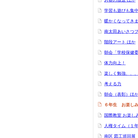
お昼の放送 ほか
学習も遊びも集
暖かくなってき
南太田あいさつ
階段アート ほか
朝会「学校保健
体力向上！
楽しく勉強、、
考える力
朝会（表彰）ほ
６年生 お楽し
国際教室 お楽し
人権タイム（１
南区 図工巡回展