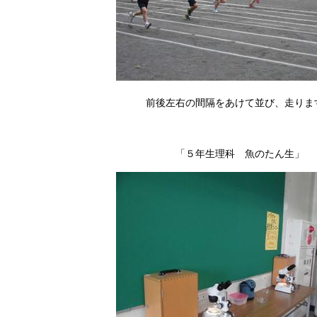
前後左右の間隔をあけて並び、走りま
「５年生理科 魚のたん生」