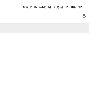
登録日:
2020年6月26日
/
更新日:
2020年6月26日