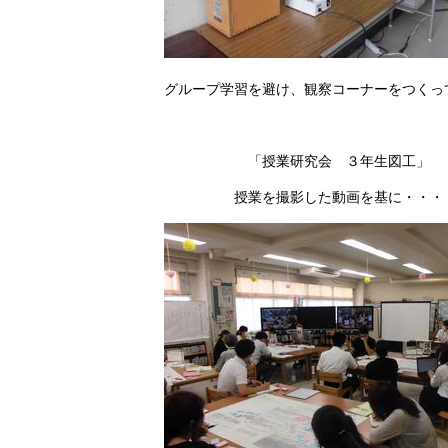
グループ学習を避け、観察コーナーをつくっ
「授業研究会 ３年生図工」
授業を撮影した動画を基に・・・