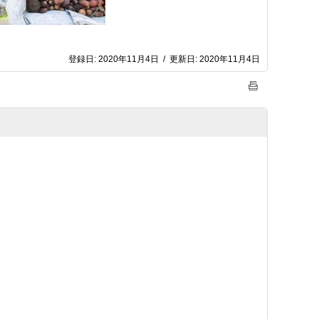
登録日:
2020年11月4日
/
更新日:
2020年11月4日