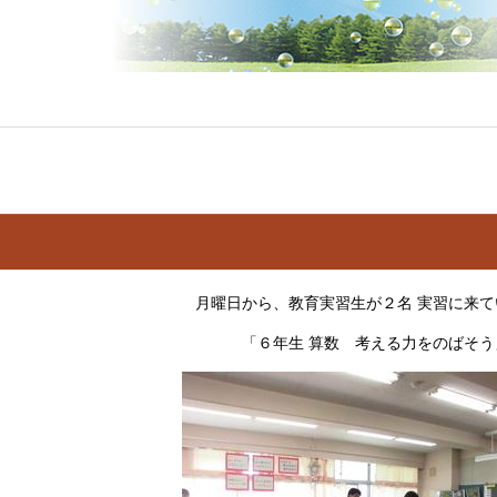
月曜日から、教育実習生が２名 実習に来て
「６年生 算数 考える力をのばそう