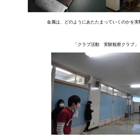
金属は、どのようにあたたまっていくのかを実
「クラブ活動 実験観察クラブ」