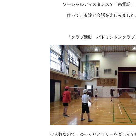
ソーシャルディスタンス？「糸電話」
作って、友達と会話を楽しみました
「クラブ活動 バドミントンクラブ
少人数なので、ゆっくりとラリーを楽しんで