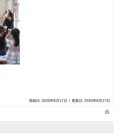
。
登録日:
2020年8月17日
/
更新日:
2020年8月17日