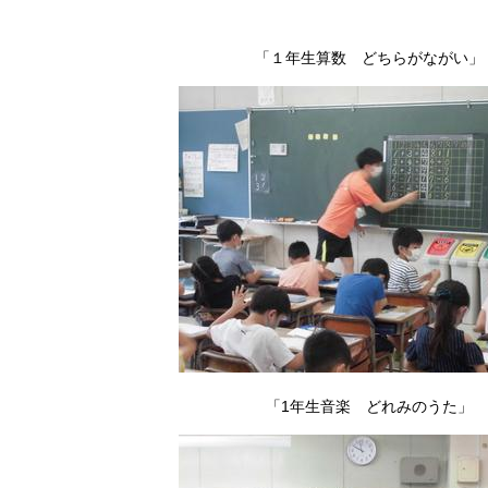
「１年生算数 どちらがながい」
「1年生音楽 どれみのうた」