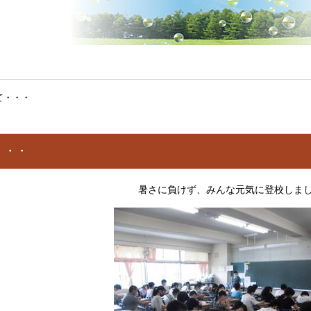
て・・・
・・・
暑さに負けず、みんな元気に登校しま