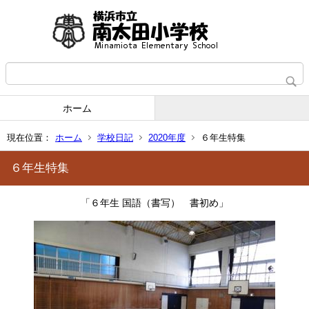
ホーム
現在位置：
ホーム
学校日記
2020年度
６年生特集
６年生特集
「６年生 国語（書写） 書初め」