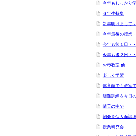
今年もしっかり
６年生特集
新年明けまして 
今年最後の授業
今年も後１日・
今年も後２日・
お琴教室 他
楽しく学習
体育館でも教室
避難訓練＆今日
晴天の中で
朝会＆個人面談
授業研究会