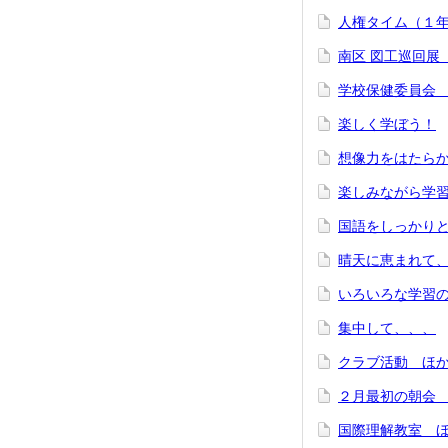
人権タイム（１
南区 図工巡回展
学校保健委員会
楽しく学ぼう！
想像力をはたら
楽しみながら学
国語をしっかり
晴天に恵まれて
いろいろな学習
集中して、、、
クラブ活動 ほ
２月最初の朝会
国際理解教室 