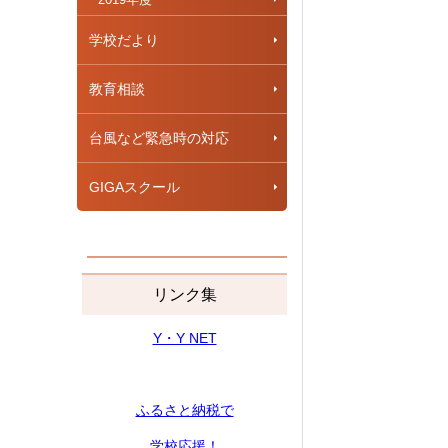
学校だより
教育相談
台風など緊急時の対応
GIGAスクール
リンク集
Y・Y NET
ふるさと納税で
学校応援！