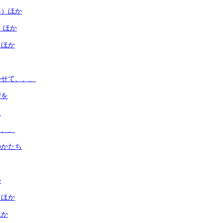
年）ほか
 ほか
 ほか
かせて、、、
習を
と
、、、
のかたち
か
 ほか
ほか