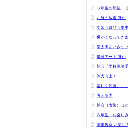
３年生の勉強 
お昼の放送 ほか
学習も遊びも集
暖かくなってき
南太田あいさつ
階段アート ほか
朝会「学校保健
体力向上！
楽しく勉強、、
考える力
朝会（表彰）ほ
６年生 お楽し
国際教室 お楽し