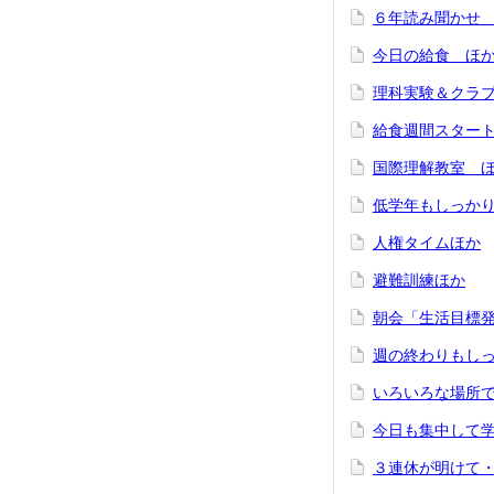
６年読み聞かせ
今日の給食 ほ
理科実験＆クラ
給食週間スター
国際理解教室 
低学年もしっか
人権タイムほか
避難訓練ほか
朝会「生活目標
週の終わりもし
いろいろな場所
今日も集中して
３連休が明けて