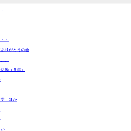
・・
・・・
師ありがとうの会
、、、
仕活動（６年）
か
入学 ほか
会
か
ほか