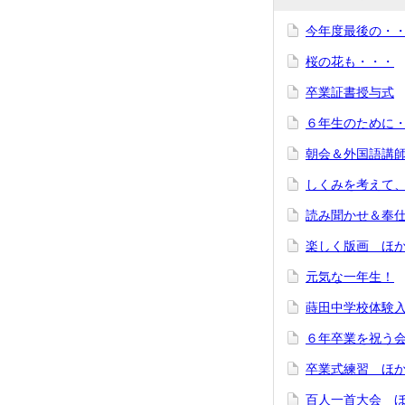
今年度最後の・
桜の花も・・・
卒業証書授与式
６年生のために
朝会＆外国語講
しくみを考えて
読み聞かせ＆奉
楽しく版画 ほ
元気な一年生！
蒔田中学校体験
６年卒業を祝う
卒業式練習 ほ
百人一首大会 