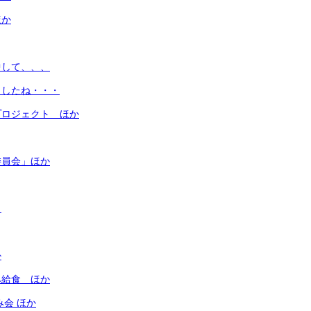
ほか
中して、、、
ましたね・・・
プロジェクト ほか
委員会」ほか
、
か
み給食 ほか
み会 ほか