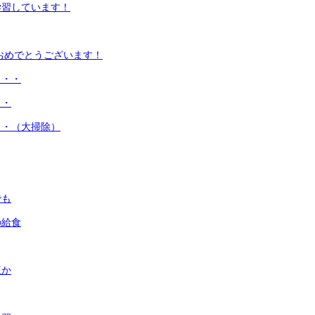
学習しています！
おめでとうございます！
・・・
・・
・・（大掃除）
でも
の給食
ほか