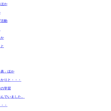
 ほか
か
ブ活動
ト
ほか
りと
発表」ほか
っかりと・・・
での学習
学んでいました。
・・・