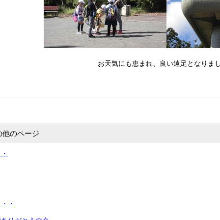
お天気にも恵まれ、良い遠足となりま
の他のページ
・・
・・・