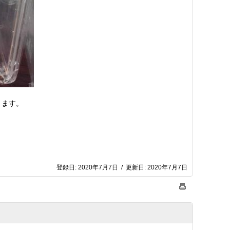
きます。
登録日:
2020年7月7日
/
更新日:
2020年7月7日