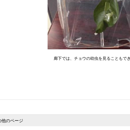
廊下では、チョウの幼虫を見ることもで
の他のページ