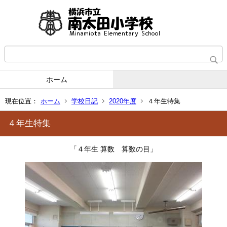
ホーム
現在位置：
ホーム
学校日記
2020年度
４年生特集
４年生特集
「４年生 算数 算数の目」