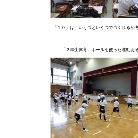
「１０」は、いくつといくつでつくれるか
「２年生体育 ボールを使った運動あ