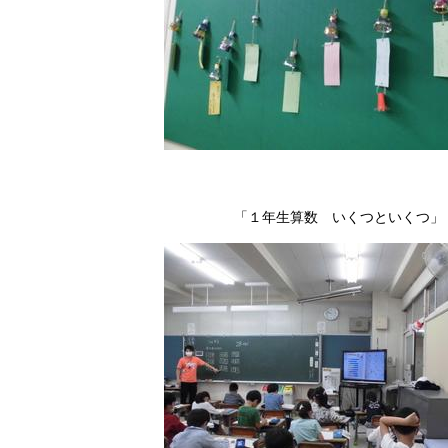
「１年生算数 いくつといくつ」