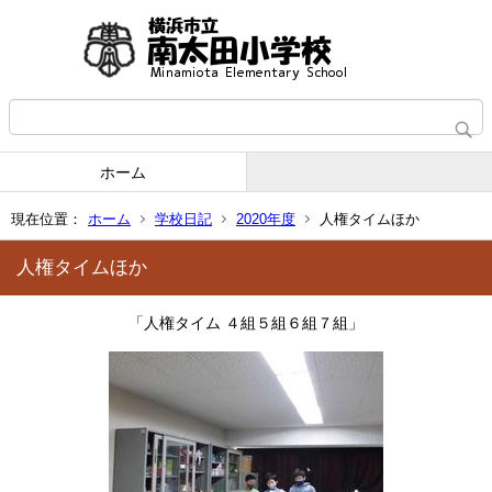
ホーム
現在位置：
ホーム
学校日記
2020年度
人権タイムほか
人権タイムほか
「人権タイム ４組５組６組７組」