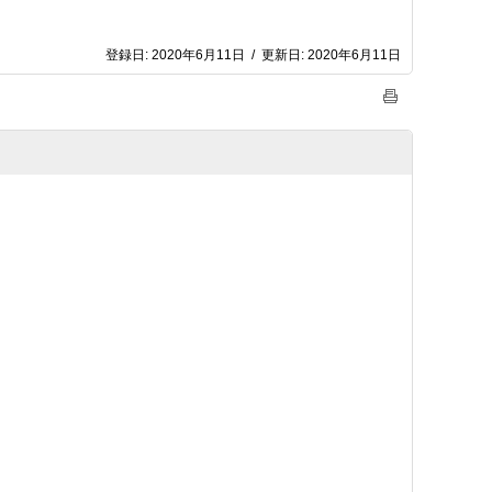
登録日:
2020年6月11日
/
更新日:
2020年6月11日