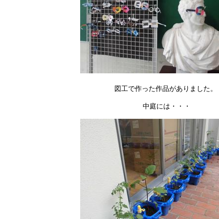
図工で作った作品がありました。
中庭には・・・