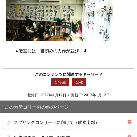
▲教室には、書初めの力作が並びます
このコンテンツに関連するキーワード
１年生
全校
登録日:
2017年1月12日
/
更新日:
2017年1月12日
このカテゴリー内の他のページ
スプリングコンサートに向けて（吹奏楽部）