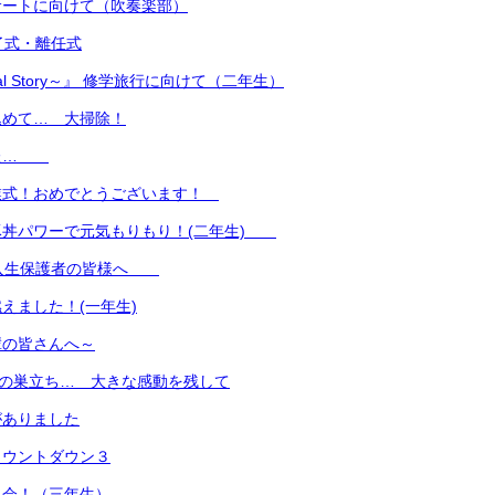
サートに向けて（吹奏楽部）
了式・離任式
nal Story～』 修学旅行に向けて（二年生）
込めて… 大掃除！
した…
業式！おめでとうございます！
豚丼パワーで元気もりもり！(二年生)
新入生保護者の皆様へ
えました！(一年生)
輩の皆さんへ～
名の巣立ち… 大きな感動を残して
がありました
カウントダウン３
み会！（三年生）