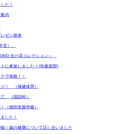
ました！
ご案内
！
プレゼン発表
1年生）
SUKINO 生け花コレクション～
トに参加しました！(吹奏楽部)
レクで発散！！
ンジ！ （保健体育）
れて…（国語科）
戦！（個別支援学級）
りました！
開催！歯の健康について話し合いました