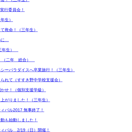
A実行委員会！
三年生）
って救命！（三年生）
めに…
（三年生）
！ （二年 総合）
島シーパラダイスへ卒業旅行！（三年生）
えられて（すすき野中学校支援会）
聞かせ！（個別支援学級）
り上がりました！（三年生）
ィバル2017 無事終了！
活動も始動しました！
ィバル 2/19（日）開催！