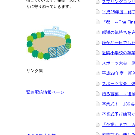
指していきます。生徒一人ひと
スプリングコン
りに寄り添っていきます。
平成28年度 修
『都 ～The Fi
感謝の気持ちを
静かな一日で
近隣小学校の卒
スポーツ大会 
リンク集
平成29年度 
スポーツ大会 燃
緊急配信情報ページ
贈る言葉 ～後
卒業式！ 136
卒業式予行練習
『卒業』まで 
卒業前のお楽し