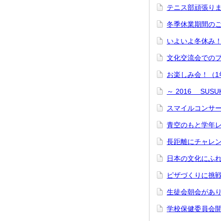
テニス部頑張り
冬季休業期間の
いよいよ冬休み
文化交流会での
お楽しみ会！（
～ 2016 SU
スマイルコンサー
青空のもと学年
長距離にチャレ
日本の文化にふ
ピザづくりに挑
生徒会朝会があ
学校保健委員会