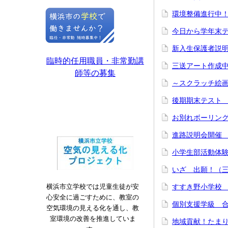
環境整備進行
今日から学年末テ
新入生保護者説
臨時的任用職員・非常勤講
三送アート作成
師等の募集
～スクラッチ絵
後期期末テスト
お別れボーリン
進路説明会開催
小学生部活動体
いざ 出願！（
横浜市立学校では児童生徒が安
すすき野小学校
心安全に過ごすために、教室の
個別支援学級 
空気環境の見える化を通し、教
室環境の改善を推進していま
地域貢献！たま