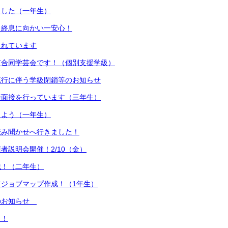
ました（一年生）
も終息に向かい一安心！
されています
市合同学芸会です！（個別支援学級）
流行に伴う学級閉鎖等のお知らせ
擬面接を行っています（三年生）
えよう（一年生）
読み聞かせへ行きました！
者説明会開催！2/10（金）
戦！（二年生）
ジョブマップ作成！（1年生）
のお知らせ
ト！