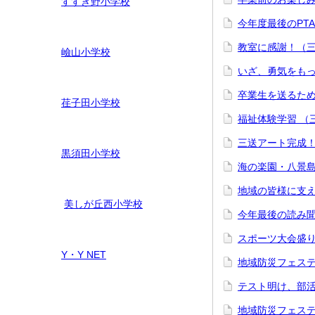
すすき野小学校
今年度最後のPT
教室に感謝！（
嶮山
小学校
いざ、勇気をも
卒業生を送るた
荏子田小学校
福祉体験学習 
三送アート完成
黒須田小学校
海の楽園・八景
地域の皆様に支
美しが丘西小学校
今年最後の読み
スポーツ大会盛
Y・Y NET
地域防災フェステ
テスト明け、部
地域防災フェステ