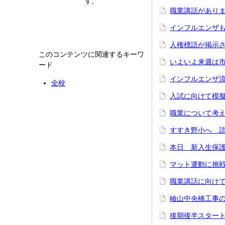
す。
職業講話があり
インフルエンザ
人権標語が掲示
このコンテンツに関連するキーワ
いよいよ来週は
ード
インフルエンザ
全校
入試に向けて模
職業について考
すすき野小へ 
本日 新入生保護
マット運動に挑
職業講話に向けて
嶮山中央橋工事
後期後半スター