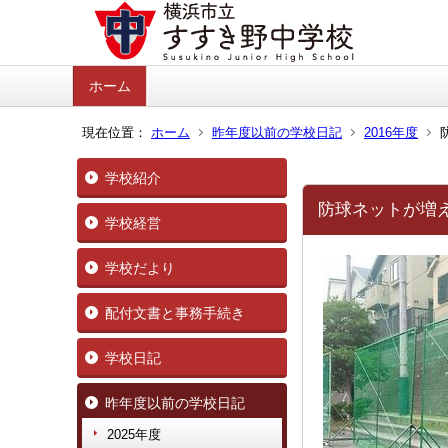
ホーム
現在位置：
ホーム
昨年度以前の学校日記
2016年度
学校紹介
防球ネットが増
学校経営
学校だより
配付文書と事務手続き
学校日記
昨年度以前の学校日記
2025年度