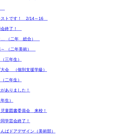
中！
ストです！ 2/14～16
明会終了！
中… （二年 総合）
画～ （二年美術）
 （三年生）
グ大会 （個別支援学級）
 （二年生）
験がありました！
三年生）
 児童図書委員会 来校！
合同学芸会終了！
りんばドアデザイン（美術部）