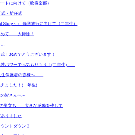
サートに向けて（吹奏楽部）
了式・離任式
nal Story～』 修学旅行に向けて（二年生）
込めて… 大掃除！
した…
業式！おめでとうございます！
豚丼パワーで元気もりもり！(二年生)
新入生保護者の皆様へ
えました！(一年生)
輩の皆さんへ～
名の巣立ち… 大きな感動を残して
がありました
カウントダウン３