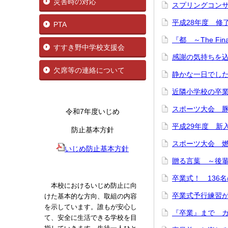
災害時の対応
スプリングコン
平成28年度 修
PTA
『都 ～The Fi
すすき野中学校支援会
感謝の気持ちを
欠席等の連絡について
静かな一日で
近隣小学校の卒
スポーツ大会 
令和7年度いじめ
平成29年度 
防止基本方針
スポーツ大会 燃
いじめ防止基本方針
贈る言葉 ～後
卒業式！ 136
本校におけるいじめ防止に向
卒業式予行練習
けた基本的な方向、取組の内容
を示しています。誰もが安心し
『卒業』まで 
て、安全に生活できる学校を目