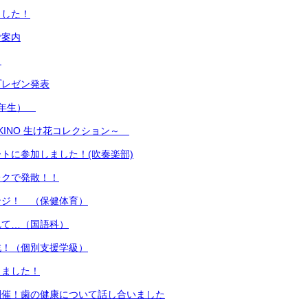
ました！
ご案内
！
プレゼン発表
1年生）
SUKINO 生け花コレクション～
トに参加しました！(吹奏楽部)
レクで発散！！
ンジ！ （保健体育）
れて…（国語科）
戦！（個別支援学級）
りました！
開催！歯の健康について話し合いました