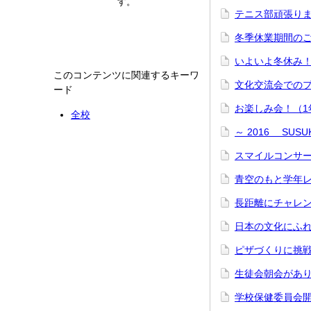
す。
テニス部頑張り
冬季休業期間の
いよいよ冬休み
このコンテンツに関連するキーワ
文化交流会での
ード
お楽しみ会！（
全校
～ 2016 SU
スマイルコンサー
青空のもと学年
長距離にチャレ
日本の文化にふ
ピザづくりに挑
生徒会朝会があ
学校保健委員会