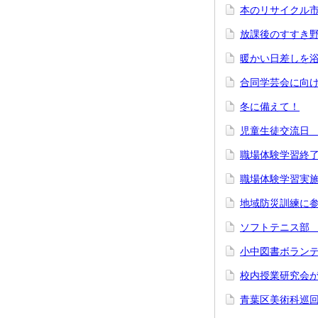
本のリサイクル
放課後のすすき
暖かい日差しを
合同学芸会に向
冬に備えて！
児童生徒交流日
職場体験学習終
職場体験学習実
地域防災訓練に
ソフトテニス部
小中図書ボラン
校内授業研究会
青葉区美術科巡