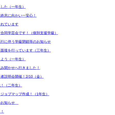
ました（一年生）
も終息に向かい一安心！
されています
市合同学芸会です！（個別支援学級）
流行に伴う学級閉鎖等のお知らせ
擬面接を行っています（三年生）
えよう（一年生）
読み聞かせへ行きました！
者説明会開催！2/10（金）
戦！（二年生）
ジョブマップ作成！（1年生）
のお知らせ
ト！