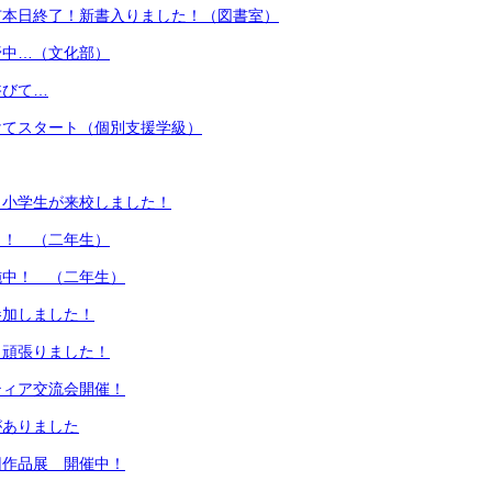
市本日終了！新書入りました！（図書室）
野中…（文化部）
浴びて…
けてスタート（個別支援学級）
 小学生が来校しました！
了！ （二年生）
施中！ （二年生）
参加しました！
 頑張りました！
ティア交流会開催！
がありました
回作品展 開催中！