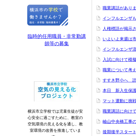
職業講話があり
インフルエンザ
人権標語が掲示
臨時的任用職員・非常勤講
いよいよ来週は
師等の募集
インフルエンザ
入試に向けて模
職業について考
すすき野小へ 
本日 新入生保護
マット運動に挑
職業講話に向けて
横浜市立学校では児童生徒が安
心安全に過ごすために、教室の
嶮山中央橋工事
空気環境の見える化を通し、教
室環境の改善を推進していま
後期後半スター