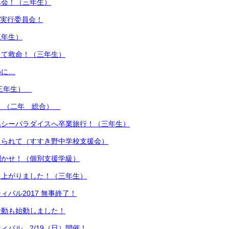
み会！（三年生）
A実行委員会！
三年生）
って救命！（三年生）
めに…
（三年生）
！ （二年 総合）
島シーパラダイスへ卒業旅行！（三年生）
えられて（すすき野中学校支援会）
聞かせ！（個別支援学級）
り上がりました！（三年生）
ィバル2017 無事終了！
活動も始動しました！
ィバル 2/19（日）開催！