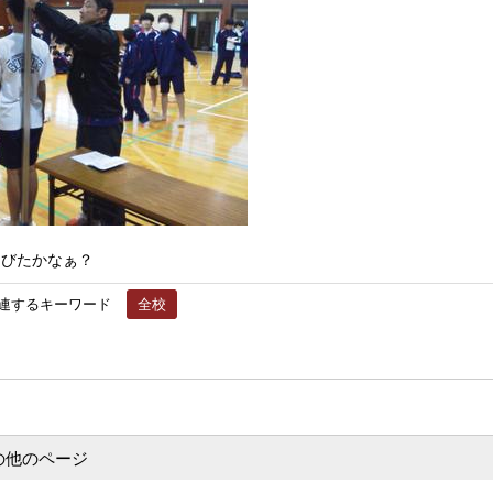
たかなぁ？
連するキーワード
全校
の他のページ