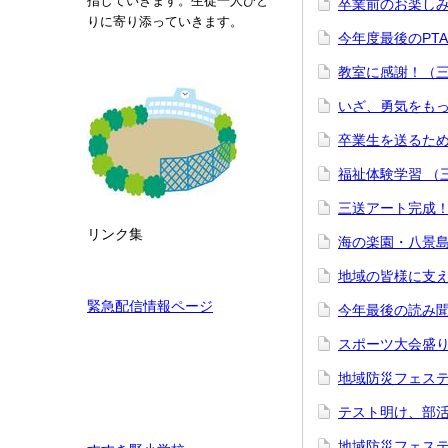
指していきます。生徒一人ひと
卒業前のお楽し
りに寄り添っていきます。
今年度最後のPT
教室に感謝！（
いざ、勇気をも
卒業生を送るた
福祉体験学習 
三送アート完成
リンク集
海の楽園・八景
地域の皆様に支
緊急配信情報ページ
今年最後の読み
スポーツ大会盛
地域防災フェステ
テスト明け、部
地域防災フェステ