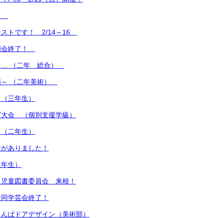
中！
ストです！ 2/14～16
明会終了！
中… （二年 総合）
画～ （二年美術）
 （三年生）
グ大会 （個別支援学級）
 （二年生）
験がありました！
三年生）
 児童図書委員会 来校！
合同学芸会終了！
りんばドアデザイン（美術部）