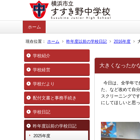
ホーム
現在位置：
ホーム
昨年度以前の学校日記
2016年度
学校紹介
大きくなったか
学校経営
今日は、全学年で
学校だより
た、など改めて自
スクリーニングで
配付文書と事務手続き
にしてほしいと思
学校日記
昨年度以前の学校日記
2025年度