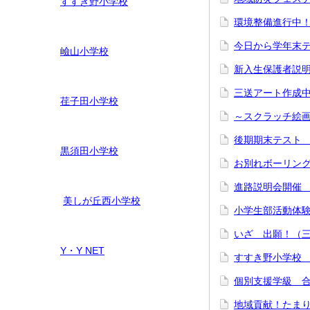
すすき野小学校
環境整備進行
今日から学年末テ
嶮山
小学校
新入生保護者説
三送アート作成
荏子田小学校
～スクラッチ絵
後期期末テスト
黒須田小学校
お別れボーリン
進路説明会開催
美しが丘西小学校
小学生部活動体
いざ 出願！（
Y・Y NET
すすき野小学校
個別支援学級 
地域貢献！たま