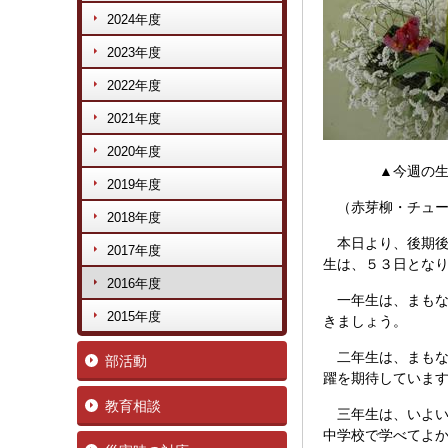
2024年度
2023年度
2022年度
2021年度
2020年度
▲今週の生け花
2019年度
（赤芽柳・チュー
2018年度
本日より、後期後
2017年度
生は、５３日とな
2016年度
一年生は、まもな
2015年度
きましょう。
二年生は、まもな
部活動
躍を期待していま
教育相談
三年生は、いよい
中学校で学べてよ