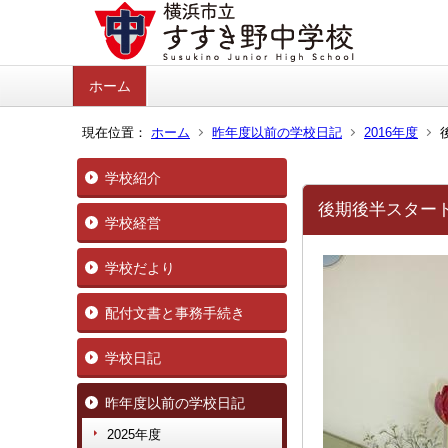
ホーム
現在位置：
ホーム
昨年度以前の学校日記
2016年度
学校紹介
後期後半スター
学校経営
学校だより
配付文書と事務手続き
学校日記
昨年度以前の学校日記
2025年度