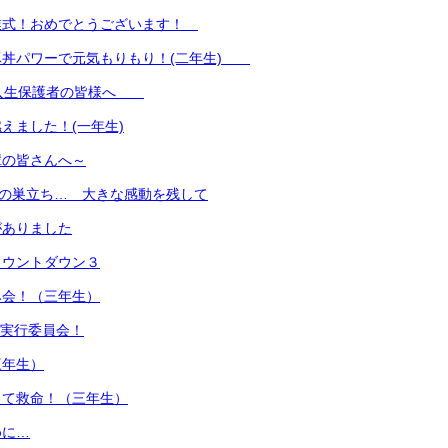
業式！おめでとうございます！
豚丼パワーで元気もりもり！(二年生)
新入生保護者の皆様へ
えました！(一年生)
輩の皆さんへ～
名の巣立ち… 大きな感動を残して
がありました
カウントダウン３
み会！（三年生）
A実行委員会！
三年生）
って救命！（三年生）
めに…