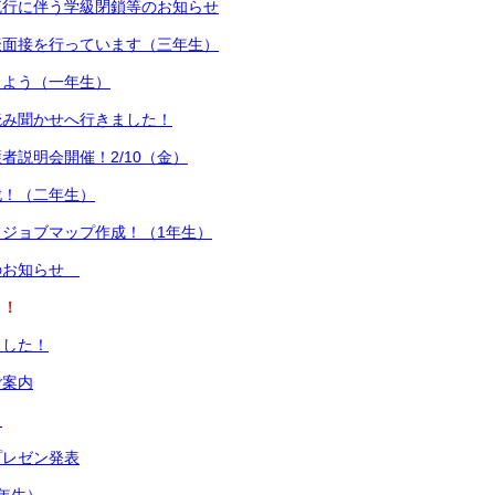
流行に伴う学級閉鎖等のお知らせ
擬面接を行っています（三年生）
えよう（一年生）
読み聞かせへ行きました！
者説明会開催！2/10（金）
戦！（二年生）
ジョブマップ作成！（1年生）
のお知らせ
ト！
ました！
ご案内
！
プレゼン発表