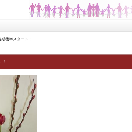
後期後半スタート！
ト！