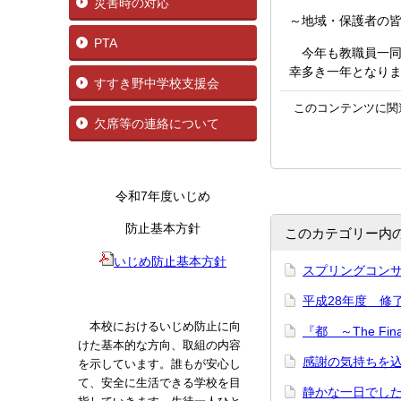
災害時の対応
～地域・保護者の
PTA
今年も教職員一同
幸多き一年となり
すすき野中学校支援会
このコンテンツに関
欠席等の連絡について
令和7年度いじめ
防止基本方針
このカテゴリー内
いじめ防止基本方針
スプリングコン
平成28年度 修
本校におけるいじめ防止に向
『都 ～The Fi
けた基本的な方向、取組の内容
感謝の気持ちを
を示しています。誰もが安心し
て、安全に生活できる学校を目
静かな一日で