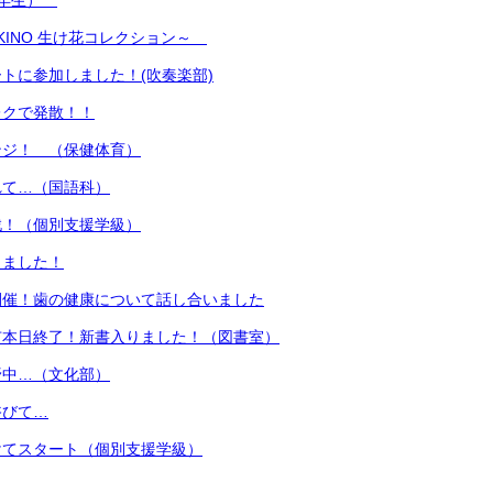
1年生）
SUKINO 生け花コレクション～
トに参加しました！(吹奏楽部)
レクで発散！！
ンジ！ （保健体育）
れて…（国語科）
戦！（個別支援学級）
りました！
開催！歯の健康について話し合いました
市本日終了！新書入りました！（図書室）
野中…（文化部）
浴びて…
けてスタート（個別支援学級）