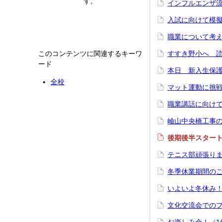
す。
インフルエンザ
入試に向けて模
職業について考
このコンテンツに関連するキーワ
すすき野小へ 
ード
本日 新入生保護
全校
マット運動に挑
職業講話に向けて
嶮山中央橋工事
後期後半スター
テニス部頑張り
冬季休業期間の
いよいよ冬休み
文化交流会での