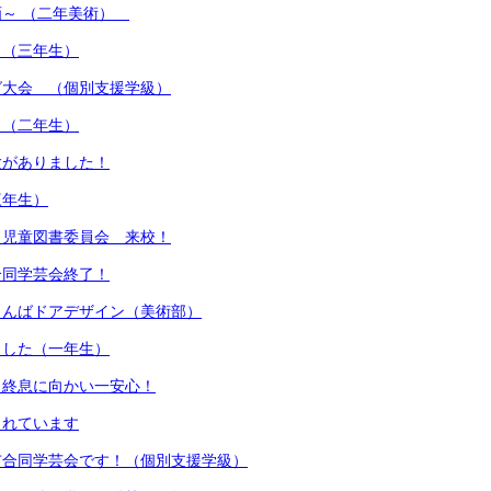
画～ （二年美術）
 （三年生）
グ大会 （個別支援学級）
 （二年生）
験がありました！
三年生）
 児童図書委員会 来校！
合同学芸会終了！
りんばドアデザイン（美術部）
ました（一年生）
も終息に向かい一安心！
されています
市合同学芸会です！（個別支援学級）