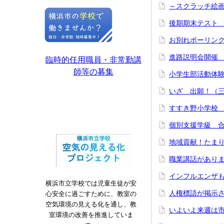
～スクラッチ絵
後期期末テスト
お別れボーリン
進路説明会開催
臨時的任用職員・非常勤講
師等の募集
小学生部活動体
いざ 出願！（
すすき野小学校
個別支援学級 
地域貢献！たま
職業講話があり
インフルエンザ
横浜市立学校では児童生徒が安
人権標語が掲示
心安全に過ごすために、教室の
空気環境の見える化を通し、教
いよいよ来週は
室環境の改善を推進していま