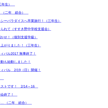
（三年生）
！ （二年 総合）
島シーパラダイスへ卒業旅行！（三年生）
えられて（すすき野中学校支援会）
聞かせ！（個別支援学級）
り上がりました！（三年生）
ィバル2017 無事終了！
活動も始動しました！
ィバル 2/19（日）開催！
中！
ストです！ 2/14～16
明会終了！
中… （二年 総合）