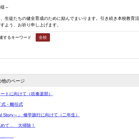
皆様～
、生徒たちの健全育成のために励んでまいります。引き続き本校教育活
ますよう、お祈り申し上げます。
連するキーワード
全校
の他のページ
サートに向けて（吹奏楽部）
了式・離任式
nal Story～』 修学旅行に向けて（二年生）
込めて… 大掃除！
した…