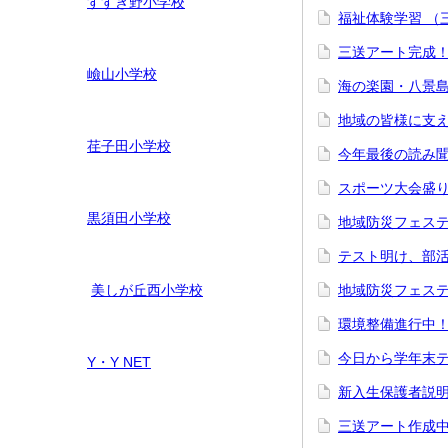
すすき野小学校
福祉体験学習 
三送アート完成
嶮山
小学校
海の楽園・八景
地域の皆様に支
荏子田小学校
今年最後の読み
スポーツ大会盛
黒須田小学校
地域防災フェステ
テスト明け、部
美しが丘西小学校
地域防災フェステ
環境整備進行
今日から学年末テ
Y・Y NET
新入生保護者説
三送アート作成