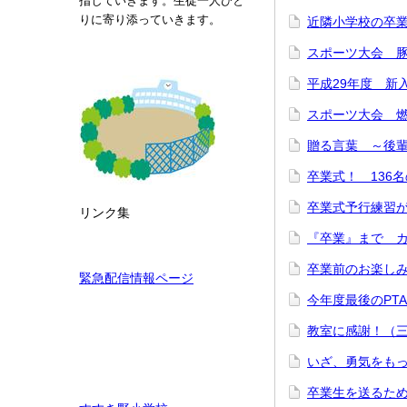
指していきます。生徒一人ひと
りに寄り添っていきます。
近隣小学校の卒
スポーツ大会 
平成29年度 
スポーツ大会 燃
贈る言葉 ～後
卒業式！ 136
卒業式予行練習
リンク集
『卒業』まで 
卒業前のお楽し
緊急配信情報ページ
今年度最後のPT
教室に感謝！（
いざ、勇気をも
卒業生を送るた