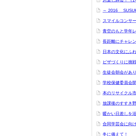
お楽しみ会！（
～ 2016 SU
スマイルコンサー
青空のもと学年
長距離にチャレ
日本の文化にふ
ピザづくりに挑
生徒会朝会があ
学校保健委員会
本のリサイクル
放課後のすすき
暖かい日差しを
合同学芸会に向
冬に備えて！