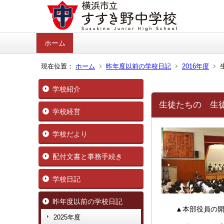
ホーム
現在位置：
ホーム
昨年度以前の学校日記
2016年度
学校紹介
生徒たちの 生
学校経営
学校だより
配付文書と事務手続き
学校日記
昨年度以前の学校日記
▲本部役員の開
2025年度