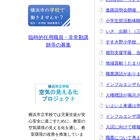
進路説明会開催
小学生部活動体
いざ 出願！（
臨時的任用職員・非常勤講
すすき野小学校
師等の募集
個別支援学級 
地域貢献！たま
職業講話があり
インフルエンザ
人権標語が掲示
いよいよ来週は
横浜市立学校では児童生徒が安
インフルエンザ
心安全に過ごすために、教室の
入試に向けて模
空気環境の見える化を通し、教
室環境の改善を推進していま
職業について考