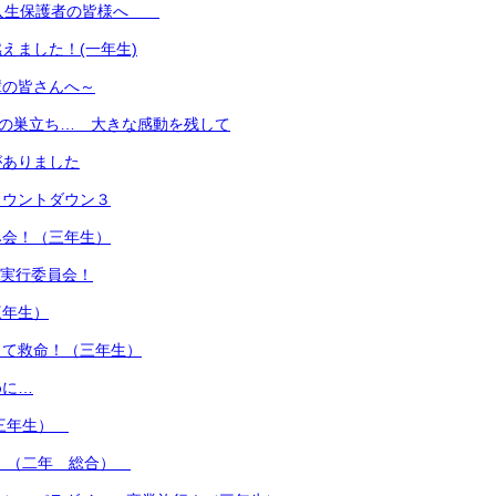
新入生保護者の皆様へ
えました！(一年生)
輩の皆さんへ～
名の巣立ち… 大きな感動を残して
がありました
カウントダウン３
み会！（三年生）
A実行委員会！
三年生）
って救命！（三年生）
めに…
（三年生）
！ （二年 総合）