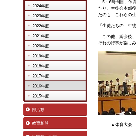
5・6時間目、体
2024年度
たり、生徒会本部
たのも、これらの
2023年度
「生徒たちの 生徒
2022年度
2021年度
この他、総会後、
ぞれの行事が楽し
2020年度
2019年度
2018年度
2017年度
2016年度
2015年度
部活動
教育相談
▲体育大会 ス