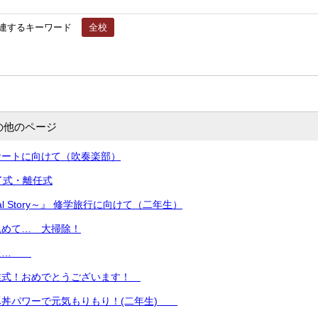
連するキーワード
全校
の他のページ
サートに向けて（吹奏楽部）
了式・離任式
nal Story～』 修学旅行に向けて（二年生）
込めて… 大掃除！
した…
業式！おめでとうございます！
豚丼パワーで元気もりもり！(二年生)