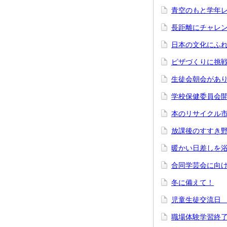
青空のもと学年
長距離にチャレ
日本の文化にふ
ピザづくりに挑
生徒会朝会があ
学校保健委員会
本のリサイクル
放課後のすすき
暖かい日差しを
合同学芸会に向
冬に備えて！
児童生徒交流日
職場体験学習終