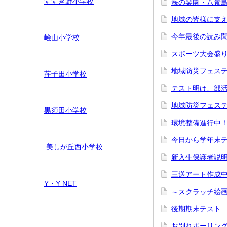
すすき野小学校
海の楽園・八景
地域の皆様に支
今年最後の読み
嶮山
小学校
スポーツ大会盛
地域防災フェステ
荏子田小学校
テスト明け、部
地域防災フェステ
黒須田小学校
環境整備進行
今日から学年末テ
美しが丘西小学校
新入生保護者説
三送アート作成
Y・Y NET
～スクラッチ絵
後期期末テスト
お別れボーリン