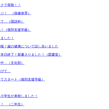
レクで発散！！
ンジ！ （保健体育）
れて…（国語科）
戦！（個別支援学級）
りました！
開催！歯の健康について話し合いました
市本日終了！新書入りました！（図書室）
野中…（文化部）
浴びて…
けてスタート（個別支援学級）
 小学生が来校しました！
了！ （二年生）