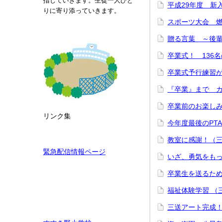
指していきます。生徒一人ひと
平成29年度 
りに寄り添っていきます。
スポーツ大会 燃
贈る言葉 ～後
卒業式！ 136
卒業式予行練習
『卒業』まで 
卒業前のお楽し
リンク集
今年度最後のPT
教室に感謝！（
緊急配信情報ページ
いざ、勇気をも
卒業生を送るた
福祉体験学習 
三送アート完成