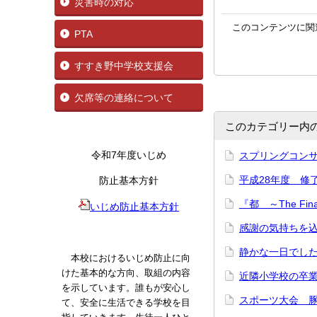
災害時の対応
このコンテンツに関
PTA
すすき野中学校支援会
欠席等の連絡について
このカテゴリー内
令和7年度いじめ
スプリングコン
平成28年度 修
防止基本方針
『都 ～The Fi
いじめ防止基本方針
感謝の気持ちを
静かな一日で
本校におけるいじめ防止に向
けた基本的な方向、取組の内容
近隣小学校の卒
を示しています。誰もが安心し
スポーツ大会 
て、安全に生活できる学校を目