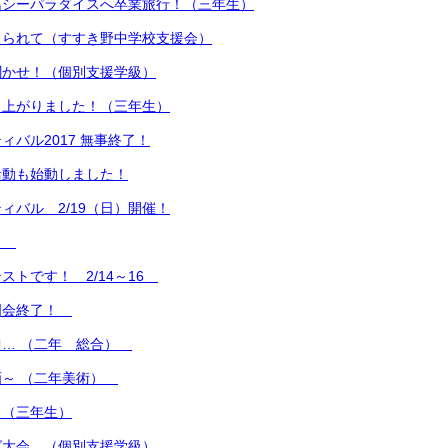
島シーパラダイスへ卒業旅行！（三年生）
えられて（すすき野中学校支援会）
聞かせ！（個別支援学級）
り上がりました！（三年生）
ィバル2017 無事終了！
活動も始動しました！
ィバル 2/19（日）開催！
中！
ストです！ 2/14～16
明会終了！
中… （二年 総合）
画～ （二年美術）
 （三年生）
グ大会 （個別支援学級）