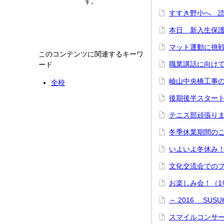
す。
すすき野小へ 
本日 新入生保護
マット運動に挑
このコンテンツに関連するキーワ
職業講話に向けて
ード
嶮山中央橋工事
全校
後期後半スター
テニス部頑張り
冬季休業期間の
いよいよ冬休み
文化交流会での
お楽しみ会！（
～ 2016 SU
スマイルコンサー