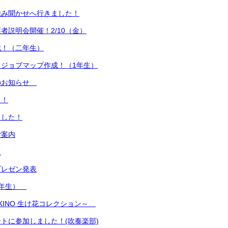
読み聞かせへ行きました！
者説明会開催！2/10（金）
戦！（二年生）
ジョブマップ作成！（1年生）
のお知らせ
ト！
ました！
ご案内
！
プレゼン発表
1年生）
SUKINO 生け花コレクション～
トに参加しました！(吹奏楽部)