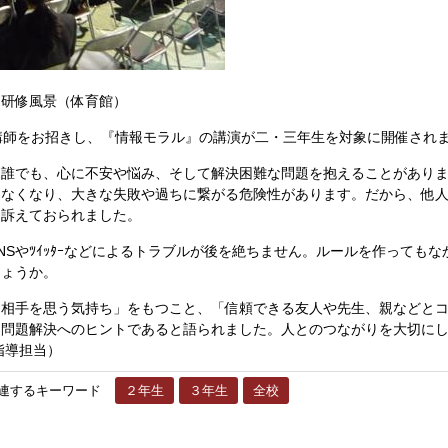
修風景（体育館）
講師をお招きし、『情報モラル』の講演が二・三年生を対象に開催され
誰でも、心に不安や悩み、そして解決困難な問題を抱えることがありま
きなくなり、大きな失敗や過ちに繋がる危険性があります。だから、他
く訴えておられました。
Sやﾂｲｯﾀｰなどによるトラブルが後を絶ちません。ルールを作っても
しょうか。
相手を思う気持ち」をもつこと、「信頼できる友人や先生、親などとコ
、問題解決へのヒントであると語られました。人とのつながりを大切に
指導担当）
連するキーワード
２年生
３年生
全校