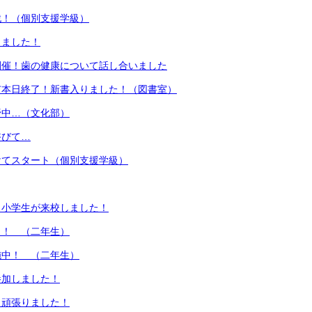
戦！（個別支援学級）
りました！
開催！歯の健康について話し合いました
市本日終了！新書入りました！（図書室）
野中…（文化部）
浴びて…
けてスタート（個別支援学級）
 小学生が来校しました！
了！ （二年生）
施中！ （二年生）
参加しました！
 頑張りました！