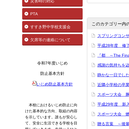
災害時の対応
PTA
このカテゴリー内
すすき野中学校支援会
スプリングコン
欠席等の連絡について
平成28年度 修
『都 ～The Fi
令和7年度いじめ
感謝の気持ちを
防止基本方針
静かな一日で
いじめ防止基本方針
近隣小学校の卒
スポーツ大会 
平成29年度 
本校におけるいじめ防止に向
けた基本的な方向、取組の内容
スポーツ大会 燃
を示しています。誰もが安心し
て、安全に生活できる学校を目
贈る言葉 ～後