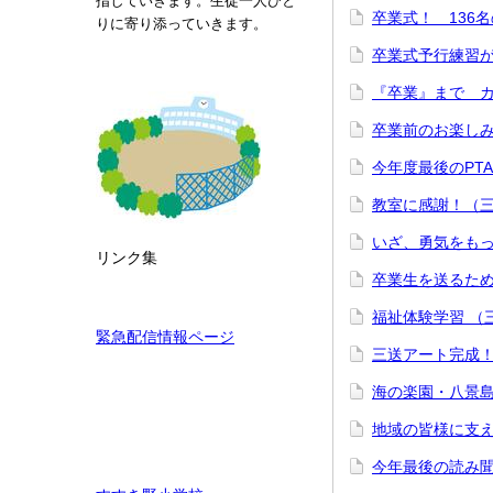
指していきます。生徒一人ひと
卒業式！ 136
りに寄り添っていきます。
卒業式予行練習
『卒業』まで 
卒業前のお楽し
今年度最後のPT
教室に感謝！（
いざ、勇気をも
リンク集
卒業生を送るた
福祉体験学習 
緊急配信情報ページ
三送アート完成
海の楽園・八景
地域の皆様に支
今年最後の読み