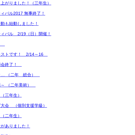
り上がりました！（三年生）
ィバル2017 無事終了！
活動も始動しました！
ィバル 2/19（日）開催！
中！
ストです！ 2/14～16
明会終了！
中… （二年 総合）
画～ （二年美術）
 （三年生）
グ大会 （個別支援学級）
 （二年生）
験がありました！