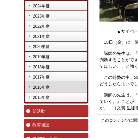
2024年度
2023年度
2022年度
▲サイバー研
2021年度
18日（金）に、
2020年度
講師の先生は、「
2019年度
判断することがで
てほしい。」と強
2018年度
2017年度
この時勢の中、SN
どうしたらよいで
2016年度
講師の先生は、「
2015年度
ていく。」ことが
か。 （文責:生徒
部活動
このコンテンツに関
教育相談