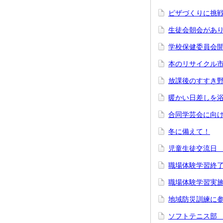
ピザづくりに挑
生徒会朝会があ
学校保健委員会
本のリサイクル
放課後のすすき
暖かい日差しを
合同学芸会に向
冬に備えて！
児童生徒交流日
職場体験学習終
職場体験学習実
地域防災訓練に
ソフトテニス部