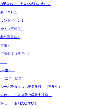
名の巣立ち… 大きな感動を残して
がありました
カウントダウン３
み会！（三年生）
A実行委員会！
三年生）
って救命！（三年生）
めに…
（三年生）
！ （二年 総合）
島シーパラダイスへ卒業旅行！（三年生）
えられて（すすき野中学校支援会）
聞かせ！（個別支援学級）