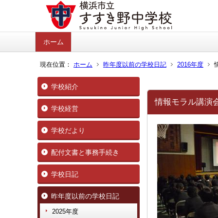
ホーム
現在位置：
ホーム
昨年度以前の学校日記
2016年度
学校紹介
情報モラル講演
学校経営
学校だより
配付文書と事務手続き
学校日記
昨年度以前の学校日記
2025年度