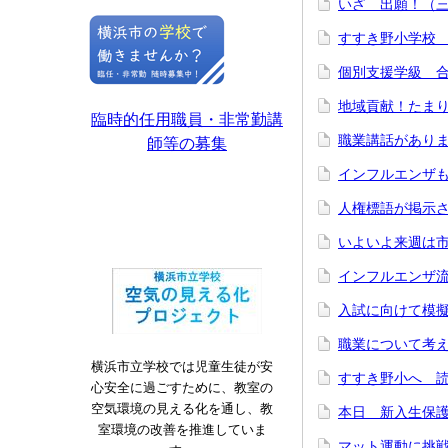
いざ 出願！（
すすき野小学校
個別支援学級 
地域貢献！たま
臨時的任用職員・非常勤講
職業講話があり
師等の募集
インフルエンザ
人権標語が掲示
いよいよ来週は
インフルエンザ
入試に向けて模
職業について考
横浜市立学校では児童生徒が安
すすき野小へ 
心安全に過ごすために、教室の
空気環境の見える化を通し、教
本日 新入生保護
室環境の改善を推進していま
マット運動に挑