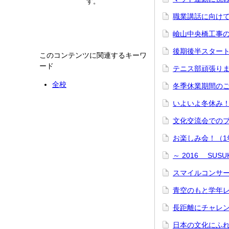
す。
職業講話に向けて
嶮山中央橋工事
後期後半スター
このコンテンツに関連するキーワ
ード
テニス部頑張り
全校
冬季休業期間の
いよいよ冬休み
文化交流会での
お楽しみ会！（
～ 2016 SU
スマイルコンサー
青空のもと学年
長距離にチャレ
日本の文化にふ