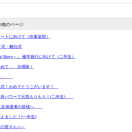
の他のページ
サートに向けて（吹奏楽部）
了式・離任式
nal Story～』 修学旅行に向けて（二年生）
込めて… 大掃除！
した…
業式！おめでとうございます！
豚丼パワーで元気もりもり！(二年生)
新入生保護者の皆様へ
えました！(一年生)
輩の皆さんへ～