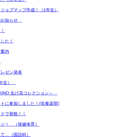
ジョブマップ作成！（1年生）
のお知らせ
ト！
ました！
ご案内
！
プレゼン発表
1年生）
SUKINO 生け花コレクション～
トに参加しました！(吹奏楽部)
レクで発散！！
ンジ！ （保健体育）
れて…（国語科）