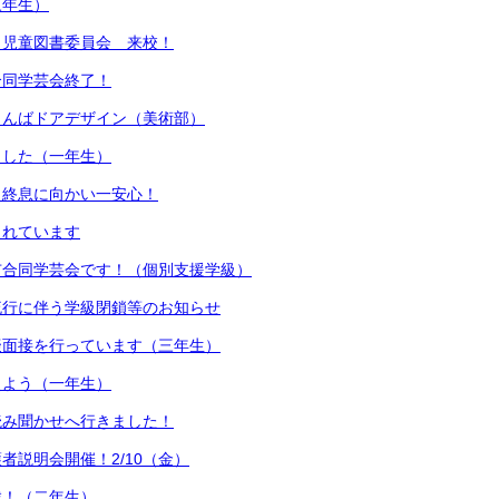
三年生）
 児童図書委員会 来校！
合同学芸会終了！
りんばドアデザイン（美術部）
ました（一年生）
も終息に向かい一安心！
されています
市合同学芸会です！（個別支援学級）
流行に伴う学級閉鎖等のお知らせ
擬面接を行っています（三年生）
えよう（一年生）
読み聞かせへ行きました！
者説明会開催！2/10（金）
戦！（二年生）