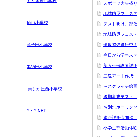
すすき野小学校
スポーツ大会盛
地域防災フェステ
嶮山
小学校
テスト明け、部
地域防災フェステ
荏子田小学校
環境整備進行
今日から学年末テ
新入生保護者説
黒須田小学校
三送アート作成
～スクラッチ絵
美しが丘西小学校
後期期末テスト
お別れボーリン
Y・Y NET
進路説明会開催
小学生部活動体