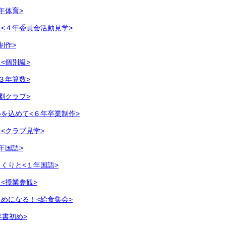
年体育>
<４年委員会活動見学>
制作>
<個別級>
３年算数>
劇クラブ>
を込めて<６年卒業制作>
<クラブ見学>
年国語>
くりと<１年国語>
<授業参観>
めになる！<給食集会>
年書初め>