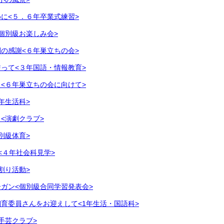
に<５．６年卒業式練習>
個別級お楽しみ会>
の感謝<６年巣立ちの会>
って<３年国語・情報教育>
<６年巣立ちの会に向けて>
年生活科>
<演劇クラブ>
別級体育>
<４年社会科見学>
割り活動>
ガン<個別級合同学習発表会>
育委員さんをお迎えして<1年生活・国語科>
手芸クラブ>