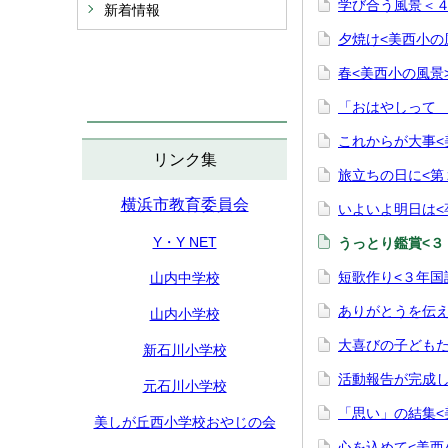
学び合う風景＜
新着情報
夕焼け<美西小の
春<美西小の風景
「おはやしって 
これからが大事<
リンク集
旅立ちの日に<第
横浜市教育委員会
いよいよ明日は<
Y・Y NET
うっとり鑑賞<３
短歌作り<３年国
山内中学校
ありがとうを伝え
山内小学校
大喜びの子どもたち
新石川小学校
活動報告が完成し
元石川小学校
「思い」の結集<
美しが丘西小学校おやじの会
心を込めて<美西