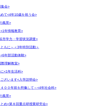
縄集会>
めて<4年10歳を祝う会>
の風景>
<1年情報教育>
浜市学力・学習状況調査>
ともに～＜3年特別活動＞
<6年部活動体験>
国際理解教室>
に<1年生活科>
ございます<入学説明会>
４００年前を想像して～<4年社会科>
の風景>
とめ<第８回重点研授業研究会>