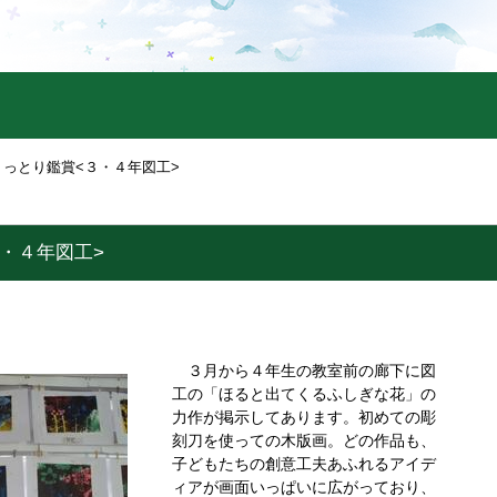
うっとり鑑賞<３・４年図工>
・４年図工>
３月から４年生の教室前の廊下に図
工の「ほると出てくるふしぎな花」の
力作が掲示してあります。初めての彫
刻刀を使っての木版画。どの作品も、
子どもたちの創意工夫あふれるアイデ
ィアが画面いっぱいに広がっており、