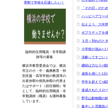
寄附で学校を応援したい！
「その日」のため
ハッピーアワー<
伝えよう、六年間
ポプラディアを使
３月～別れのとき
小学校の強み<１
臨時的任用職員・非常勤講
師等の募集
演劇ってすごい！
継続は力なり<個
横浜市教育委員会では、横浜
市立の小・中・義務教育・特
成長を感じた1日
別支援・高等学校の教員等の
出産休暇や病気休暇の代替ま
学年を超えて<縦
たはサポート（担任補助）等
達成されたスロー
として、臨時的任用職員・非
常勤講師（職員）を随時募集
野毛山動物園の飼
しています。
集中した雰囲気<