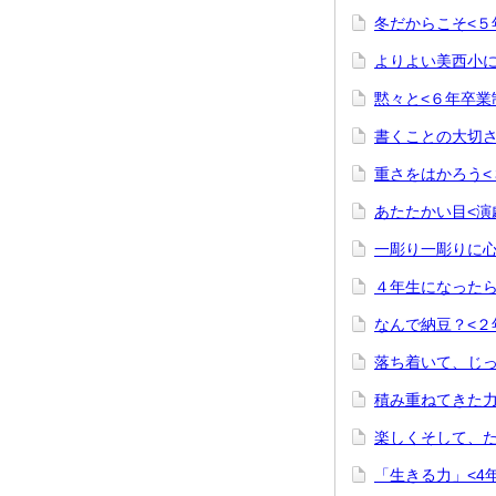
冬だからこそ<５
よりよい美西小に
黙々と<６年卒業
書くことの大切さ
重さをはかろう<
あたたかい目<演
一彫り一彫りに心
４年生になったら
なんで納豆？<２
落ち着いて、じっ
積み重ねてきた力
楽しくそして、た
「生きる力」<4