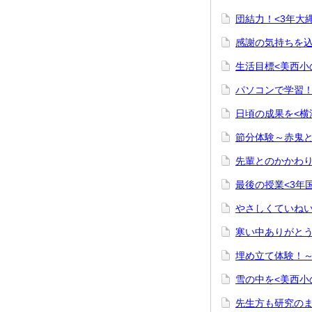
団結力！<3年大
感謝の気持ちを込
生活目標<美西小
パソコンで学習！
日頃の成果を<横
節分体験～赤鬼と
先輩とのかかわり
最後の授業<3年
やさしくていねい
寒い中ありがとう
埋め立て体験！～
雪の中を<美西小
先生方も研究のま