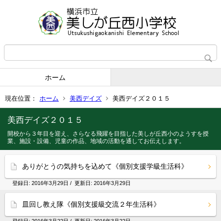
ホーム
現在位置：
ホーム
美西デイズ
美西デイズ２０１５
美西デイズ２０１５
開校から３年目を迎え、さらなる飛躍を目指した美しが丘西小のようすを授
業、施設・設備、児童の作品、地域の活動を通してお伝えします。
ありがとうの気持ちを込めて《個別支援学級生活科》
登録日:
2016年3月29日
/ 更新日:
2016年3月29日
皿回し教え隊《個別支援級交流２年生活科》