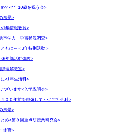
めて<4年10歳を祝う会>
の風景>
<1年情報教育>
浜市学力・学習状況調査>
ともに～＜3年特別活動＞
<6年部活動体験>
国際理解教室>
に<1年生活科>
ございます<入学説明会>
４００年前を想像して～<4年社会科>
の風景>
とめ<第８回重点研授業研究会>
年体育>