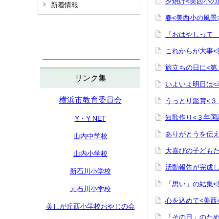
夕焼け<美西小の
新着情報
春<美西小の風景
「おはやしって 
これからが大事<
旅立ちの日に<第
リンク集
いよいよ明日は<
横浜市教育委員会
うっとり鑑賞<３
短歌作り<３年国
Y・Y NET
ありがとうを伝え
山内中学校
大喜びの子どもたち
山内小学校
活動報告が完成し
新石川小学校
「思い」の結集<
元石川小学校
心を込めて<美西
美しが丘西小学校おやじの会
「その日」のため