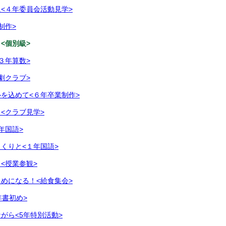
<４年委員会活動見学>
制作>
<個別級>
３年算数>
劇クラブ>
を込めて<６年卒業制作>
<クラブ見学>
年国語>
くりと<１年国語>
<授業参観>
めになる！<給食集会>
年書初め>
がら<5年特別活動>