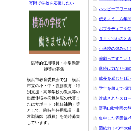
寄附で学校を応援したい！
ハッピーアワー<
伝えよう、六年間
ポプラディアを使
３月～別れのとき
小学校の強み<１
演劇ってすごい！
臨時的任用職員・非常勤講
継続は力なり<個
師等の募集
成長を感じた1日
横浜市教育委員会では、横浜
市立の小・中・義務教育・特
学年を超えて<縦
別支援・高等学校の教員等の
出産休暇や病気休暇の代替ま
達成されたスロー
たはサポート（担任補助）等
野毛山動物園の飼
として、臨時的任用職員・非
常勤講師（職員）を随時募集
集中した雰囲気<
しています。
団結力！<3年大