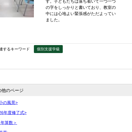
す。子どもたちは落ち着いて一つ一つ
の字をしっかりと書いており、教室の
中には心地よい緊張感がただよってい
ました。
連するキーワード
個別支援学級
の他のページ
小の風景>
26年度修了式>
４年算数＞