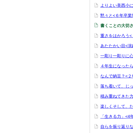
よりよい美西小に
黙々と<６年卒業
書くことの大切さ
重さをはかろう<
あたたかい目<演
一彫り一彫りに心
４年生になったら
なんで納豆？<２
落ち着いて、じっ
積み重ねてきた力
楽しくそして、た
「生きる力」<4
自らを振り返りな