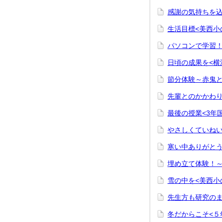
感謝の気持ちを込
生活目標<美西小
パソコンで学習！
日頃の成果を<横
節分体験～赤鬼と
先輩とのかかわり
最後の授業<3年
やさしくていねい
寒い中ありがとう
埋め立て体験！～
雪の中を<美西小
先生方も研究のま
冬だからこそ<５