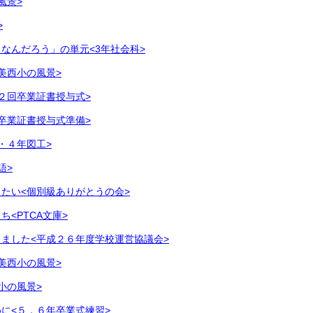
風景>
>
なんだろう」の単元<3年社会科>
美西小の風景>
２回卒業証書授与式>
卒業証書授与式準備>
・４年図工>
語>
たい<個別級ありがとうの会>
<PTCA文庫>
ました<平成２６年度学校運営協議会>
美西小の風景>
小の風景>
に<５．６年卒業式練習>