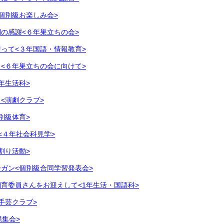
個別級お楽しみ会>
の感謝<６年巣立ちの会>
って<３年国語・情報教育>
<６年巣立ちの会に向けて>
年生活科>
<演劇クラブ>
別級体育>
<４年社会科見学>
割り活動>
ガン<個別級合同学習発表会>
育委員さんをお迎えして<1年生活・国語科>
手芸クラブ>
縄集会>