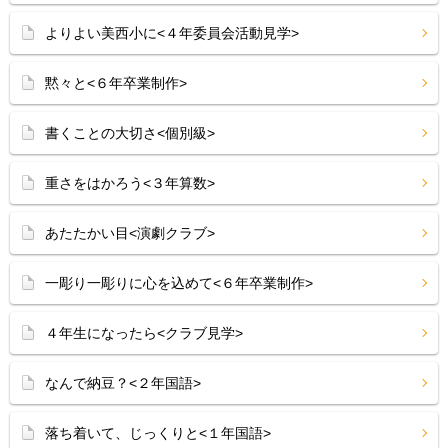
よりよい美西小に<４年委員会活動見学>
黙々と<６年卒業制作>
書くことの大切さ<個別級>
重さをはかろう<３年算数>
あたたかい目<演劇クラブ>
一彫り一彫りに心を込めて<６年卒業制作>
４年生になったら<クラブ見学>
なんで納豆？<２年国語>
落ち着いて、じっくりと<１年国語>