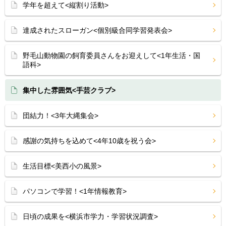
学年を超えて<縦割り活動>
達成されたスローガン<個別級合同学習発表会>
野毛山動物園の飼育委員さんをお迎えして<1年生活・国
語科>
集中した雰囲気<手芸クラブ>
団結力！<3年大縄集会>
感謝の気持ちを込めて<4年10歳を祝う会>
生活目標<美西小の風景>
パソコンで学習！<1年情報教育>
日頃の成果を<横浜市学力・学習状況調査>