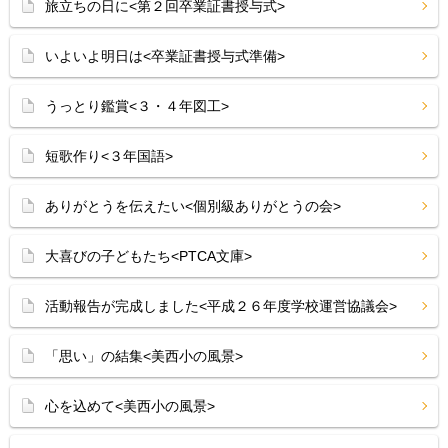
旅立ちの日に<第２回卒業証書授与式>
いよいよ明日は<卒業証書授与式準備>
うっとり鑑賞<３・４年図工>
短歌作り<３年国語>
ありがとうを伝えたい<個別級ありがとうの会>
大喜びの子どもたち<PTCA文庫>
活動報告が完成しました<平成２６年度学校運営協議会>
「思い」の結集<美西小の風景>
心を込めて<美西小の風景>