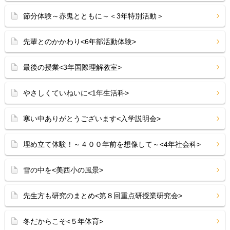
節分体験～赤鬼とともに～＜3年特別活動＞
先輩とのかかわり<6年部活動体験>
最後の授業<3年国際理解教室>
やさしくていねいに<1年生活科>
寒い中ありがとうございます<入学説明会>
埋め立て体験！～４００年前を想像して～<4年社会科>
雪の中を<美西小の風景>
先生方も研究のまとめ<第８回重点研授業研究会>
冬だからこそ<５年体育>