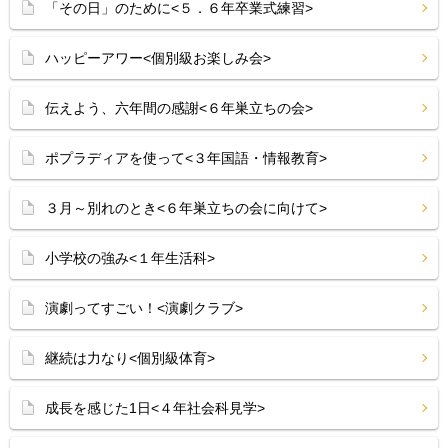
「その日」のために<５．６年卒業式練習>
ハッピーアワー<個別級お楽しみ会>
伝えよう、六年間の感謝<６年巣立ちの会>
ポプラディアを使って<３年国語・情報教育>
３月～別れのとき<６年巣立ちの会に向けて>
小学校の強み<１年生活科>
演劇ってすごい！<演劇クラブ>
継続は力なり<個別級体育>
成長を感じた1日<４年社会科見学>