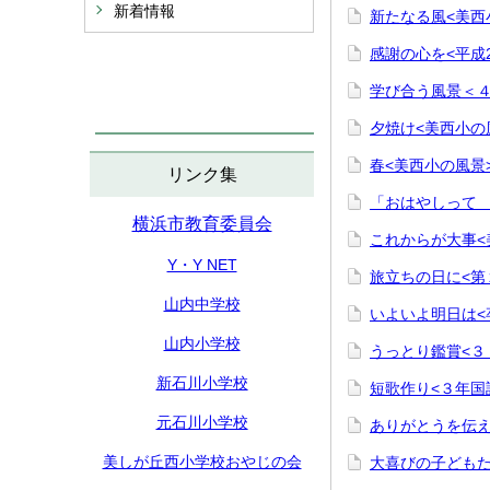
新着情報
新たなる風<美西
感謝の心を<平成
学び合う風景＜
夕焼け<美西小の
春<美西小の風景
リンク集
「おはやしって 
横浜市教育委員会
これからが大事<
Y・Y NET
旅立ちの日に<第
山内中学校
いよいよ明日は<
山内小学校
うっとり鑑賞<３
新石川小学校
短歌作り<３年国
元石川小学校
ありがとうを伝え
美しが丘西小学校おやじの会
大喜びの子どもたち