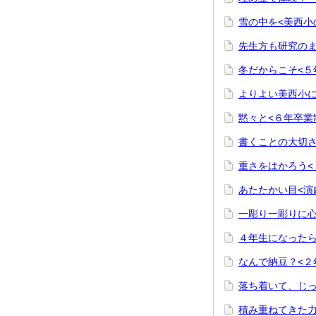
雪の中を<美西小
先生方も研究のま
冬だからこそ<５
よりよい美西小に
黙々と<６年卒業
書くことの大切さ
重さをはかろう<
あたたかい目<演
一彫り一彫りに心
４年生になったら
なんで納豆？<２
落ち着いて、じっ
積み重ねてきた力