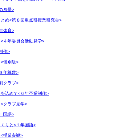
の風景>
とめ<第８回重点研授業研究会>
年体育>
<４年委員会活動見学>
制作>
<個別級>
３年算数>
劇クラブ>
を込めて<６年卒業制作>
<クラブ見学>
年国語>
くりと<１年国語>
<授業参観>