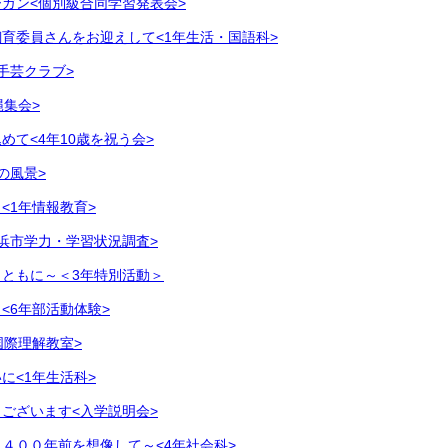
ガン<個別級合同学習発表会>
育委員さんをお迎えして<1年生活・国語科>
手芸クラブ>
縄集会>
めて<4年10歳を祝う会>
の風景>
<1年情報教育>
浜市学力・学習状況調査>
ともに～＜3年特別活動＞
<6年部活動体験>
国際理解教室>
に<1年生活科>
ございます<入学説明会>
４００年前を想像して～<4年社会科>