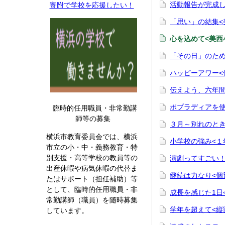
活動報告が完成し
寄附で学校を応援したい！
「思い」の結集<
心を込めて<美西
「その日」のため
ハッピーアワー<
伝えよう、六年間
ポプラディアを使
臨時的任用職員・非常勤講
師等の募集
３月～別れのとき
横浜市教育委員会では、横浜
小学校の強み<１
市立の小・中・義務教育・特
別支援・高等学校の教員等の
演劇ってすごい！
出産休暇や病気休暇の代替ま
継続は力なり<個
たはサポート（担任補助）等
として、臨時的任用職員・非
成長を感じた1日
常勤講師（職員）を随時募集
学年を超えて<縦
しています。