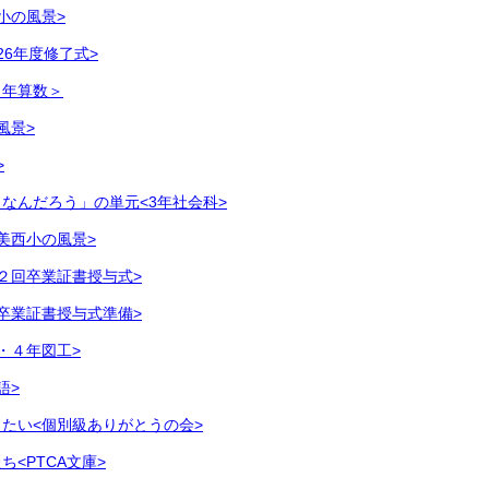
小の風景>
26年度修了式>
４年算数＞
風景>
>
なんだろう」の単元<3年社会科>
美西小の風景>
２回卒業証書授与式>
卒業証書授与式準備>
・４年図工>
語>
たい<個別級ありがとうの会>
<PTCA文庫>