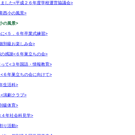
ました<平成２６年度学校運営協議会>
美西小の風景>
小の風景>
に<５．６年卒業式練習>
個別級お楽しみ会>
の感謝<６年巣立ちの会>
って<３年国語・情報教育>
<６年巣立ちの会に向けて>
年生活科>
<演劇クラブ>
別級体育>
<４年社会科見学>
割り活動>