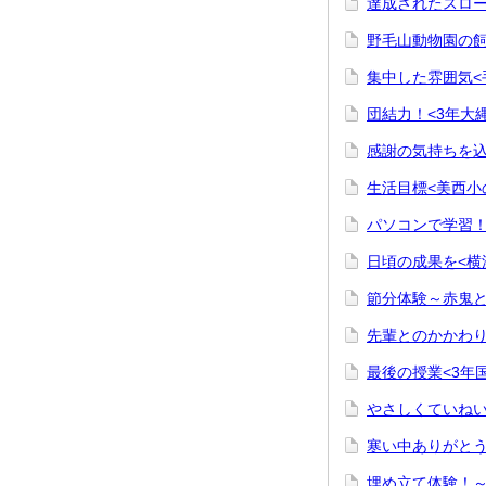
達成されたスロー
野毛山動物園の飼
集中した雰囲気<
団結力！<3年大
感謝の気持ちを込
生活目標<美西小
パソコンで学習！
日頃の成果を<横
節分体験～赤鬼と
先輩とのかかわり
最後の授業<3年
やさしくていねい
寒い中ありがとう
埋め立て体験！～