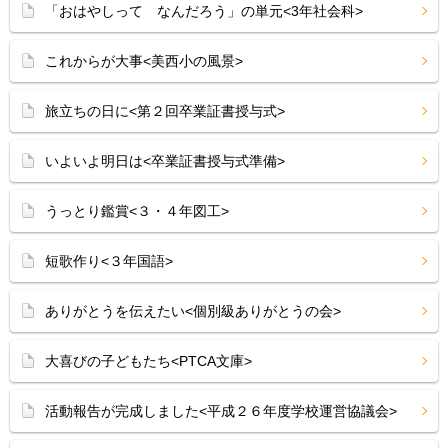
「おはやしって なんだろう」の単元<3年社会科>
これからが大事<美西小の風景>
旅立ちの日に<第２回卒業証書授与式>
いよいよ明日は<卒業証書授与式準備>
うっとり鑑賞<３・４年図工>
短歌作り<３年国語>
ありがとうを伝えたい<個別級ありがとうの会>
大喜びの子どもたち<PTCA文庫>
活動報告が完成しました<平成２６年度学校運営協議会>