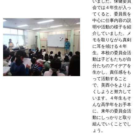
いました。保健委員
会では４年生が入っ
てくると、委員長を
中心に仕事内容の説
明や活動の様子を紹
介していました。メ
モを取りながら真剣
に耳を傾ける４年
生。本校の委員会活
動は子どもたちが自
分たちのアイデアを
生かし、責任感をも
って活動すること
で、美西小をよりよ
くしようと努力して
います。４年生もそ
んな高学年をお手本
に、来年の委員会活
動にしっかりと取り
組んでいくことでし
ょう。