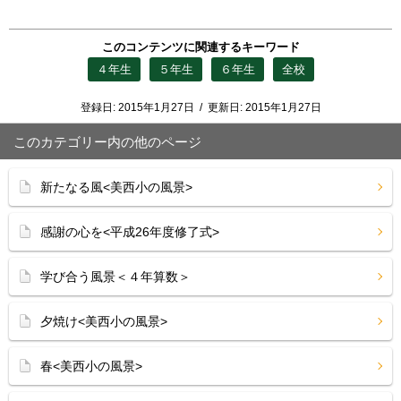
このコンテンツに関連するキーワード
４年生
５年生
６年生
全校
登録日:
2015年1月27日
/
更新日:
2015年1月27日
このカテゴリー内の他のページ
新たなる風<美西小の風景>
感謝の心を<平成26年度修了式>
学び合う風景＜４年算数＞
夕焼け<美西小の風景>
春<美西小の風景>