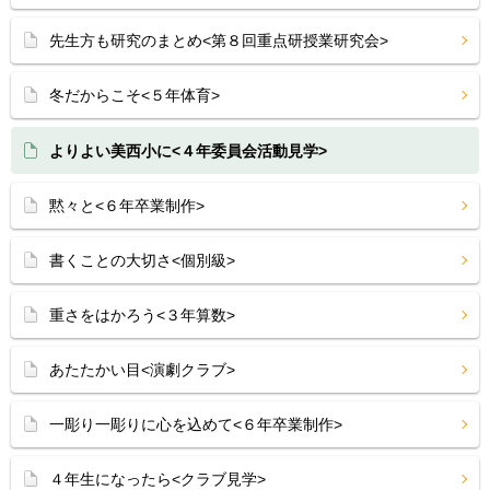
先生方も研究のまとめ<第８回重点研授業研究会>
冬だからこそ<５年体育>
よりよい美西小に<４年委員会活動見学>
黙々と<６年卒業制作>
書くことの大切さ<個別級>
重さをはかろう<３年算数>
あたたかい目<演劇クラブ>
一彫り一彫りに心を込めて<６年卒業制作>
４年生になったら<クラブ見学>