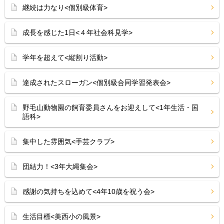
継続は力なり<個別級体育>
成長を感じた1日<４年社会科見学>
学年を超えて<縦割り活動>
達成されたスローガン<個別級合同学習発表会>
野毛山動物園の飼育委員さんをお迎えして<1年生活・国
語科>
集中した雰囲気<手芸クラブ>
団結力！<3年大縄集会>
感謝の気持ちを込めて<4年10歳を祝う会>
生活目標<美西小の風景>