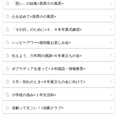
「思い」の結集<美西小の風景>
心を込めて<美西小の風景>
「その日」のために<５．６年卒業式練習>
ハッピーアワー<個別級お楽しみ会>
伝えよう、六年間の感謝<６年巣立ちの会>
ポプラディアを使って<３年国語・情報教育>
３月～別れのとき<６年巣立ちの会に向けて>
小学校の強み<１年生活科>
演劇ってすごい！<演劇クラブ>