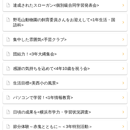
達成されたスローガン<個別級合同学習発表会>
野毛山動物園の飼育委員さんをお迎えして<1年生活・国
語科>
集中した雰囲気<手芸クラブ>
団結力！<3年大縄集会>
感謝の気持ちを込めて<4年10歳を祝う会>
生活目標<美西小の風景>
パソコンで学習！<1年情報教育>
日頃の成果を<横浜市学力・学習状況調査>
節分体験～赤鬼とともに～＜3年特別活動＞