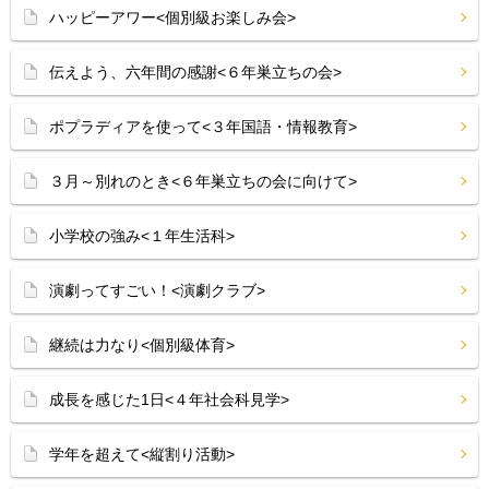
ハッピーアワー<個別級お楽しみ会>
伝えよう、六年間の感謝<６年巣立ちの会>
ポプラディアを使って<３年国語・情報教育>
３月～別れのとき<６年巣立ちの会に向けて>
小学校の強み<１年生活科>
演劇ってすごい！<演劇クラブ>
継続は力なり<個別級体育>
成長を感じた1日<４年社会科見学>
学年を超えて<縦割り活動>