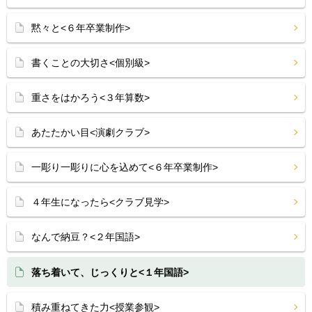
黙々と<６年卒業制作>
書くことの大切さ<個別級>
重さをはかろう<３年算数>
あたたかい目<演劇クラブ>
一彫り一彫りに心を込めて<６年卒業制作>
４年生になったら<クラブ見学>
なんで納豆？<２年国語>
落ち着いて、じっくりと<１年国語>
積み重ねてきた力<授業参観>