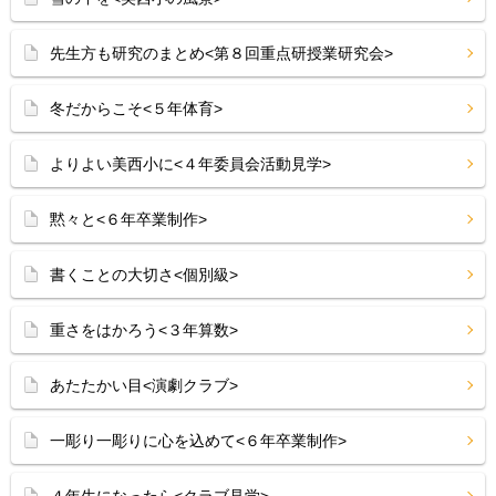
先生方も研究のまとめ<第８回重点研授業研究会>
冬だからこそ<５年体育>
よりよい美西小に<４年委員会活動見学>
黙々と<６年卒業制作>
書くことの大切さ<個別級>
重さをはかろう<３年算数>
あたたかい目<演劇クラブ>
一彫り一彫りに心を込めて<６年卒業制作>