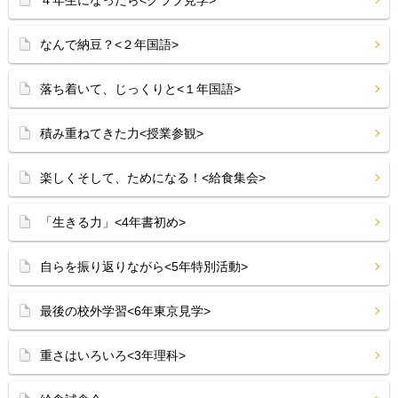
４年生になったら<クラブ見学>
なんで納豆？<２年国語>
落ち着いて、じっくりと<１年国語>
積み重ねてきた力<授業参観>
楽しくそして、ためになる！<給食集会>
「生きる力」<4年書初め>
自らを振り返りながら<5年特別活動>
最後の校外学習<6年東京見学>
重さはいろいろ<3年理科>