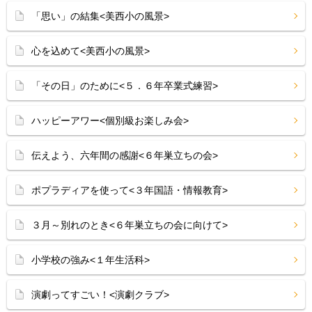
「思い」の結集<美西小の風景>
心を込めて<美西小の風景>
「その日」のために<５．６年卒業式練習>
ハッピーアワー<個別級お楽しみ会>
伝えよう、六年間の感謝<６年巣立ちの会>
ポプラディアを使って<３年国語・情報教育>
３月～別れのとき<６年巣立ちの会に向けて>
小学校の強み<１年生活科>
演劇ってすごい！<演劇クラブ>