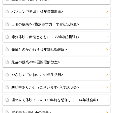
パソコンで学習！<1年情報教育>
日頃の成果を<横浜市学力・学習状況調査>
節分体験～赤鬼とともに～＜3年特別活動＞
先輩とのかかわり<6年部活動体験>
最後の授業<3年国際理解教室>
やさしくていねいに<1年生活科>
寒い中ありがとうございます<入学説明会>
埋め立て体験！～４００年前を想像して～<4年社会科>
雪の中を<美西小の風景>