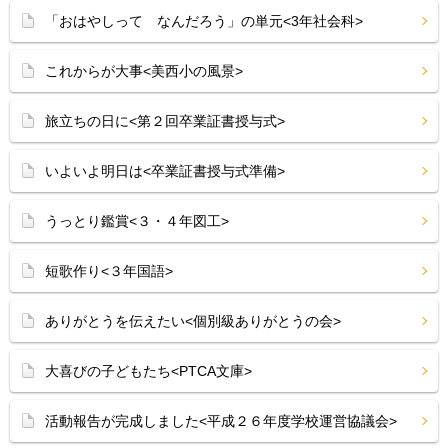
「おはやしって なんだろう」の単元<3年社会科>
これからが大事<美西小の風景>
旅立ちの日に<第２回卒業証書授与式>
いよいよ明日は<卒業証書授与式準備>
うっとり鑑賞<３・４年図工>
短歌作り<３年国語>
ありがとうを伝えたい<個別級ありがとうの会>
大喜びの子どもたち<PTCA文庫>
活動報告が完成しました<平成２６年度学校運営協議会>