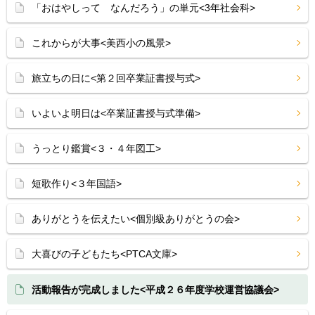
「おはやしって なんだろう」の単元<3年社会科>
これからが大事<美西小の風景>
旅立ちの日に<第２回卒業証書授与式>
いよいよ明日は<卒業証書授与式準備>
うっとり鑑賞<３・４年図工>
短歌作り<３年国語>
ありがとうを伝えたい<個別級ありがとうの会>
大喜びの子どもたち<PTCA文庫>
活動報告が完成しました<平成２６年度学校運営協議会>