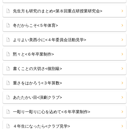
先生方も研究のまとめ<第８回重点研授業研究会>
冬だからこそ<５年体育>
よりよい美西小に<４年委員会活動見学>
黙々と<６年卒業制作>
書くことの大切さ<個別級>
重さをはかろう<３年算数>
あたたかい目<演劇クラブ>
一彫り一彫りに心を込めて<６年卒業制作>
４年生になったら<クラブ見学>