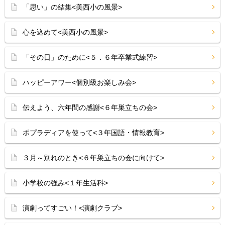
「思い」の結集<美西小の風景>
心を込めて<美西小の風景>
「その日」のために<５．６年卒業式練習>
ハッピーアワー<個別級お楽しみ会>
伝えよう、六年間の感謝<６年巣立ちの会>
ポプラディアを使って<３年国語・情報教育>
３月～別れのとき<６年巣立ちの会に向けて>
小学校の強み<１年生活科>
演劇ってすごい！<演劇クラブ>