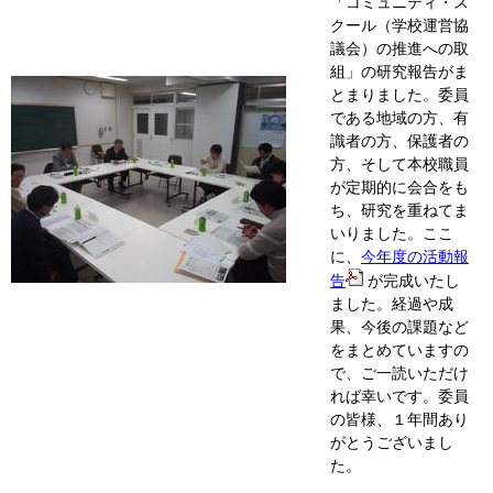
「コミュニティ・ス
クール（学校運営協
議会）の推進への取
組」の研究報告がま
とまりました。委員
である地域の方、有
識者の方、保護者の
方、そして本校職員
が定期的に会合をも
ち、研究を重ねてま
いりました。ここ
に、
今年度の活動報
告
が完成いたし
ました。経過や成
果、今後の課題など
をまとめていますの
で、ご一読いただけ
れば幸いです。委員
の皆様、１年間あり
がとうございまし
た。