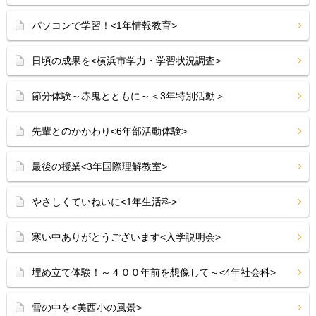
パソコンで学習！<1年情報教育>
日頃の成果を<横浜市学力・学習状況調査>
節分体験～赤鬼とともに～＜3年特別活動＞
先輩とのかかわり<6年部活動体験>
最後の授業<3年国際理解教室>
やさしくていねいに<1年生活科>
寒い中ありがとうございます<入学説明会>
埋め立て体験！～４００年前を想像して～<4年社会科>
雪の中を<美西小の風景>