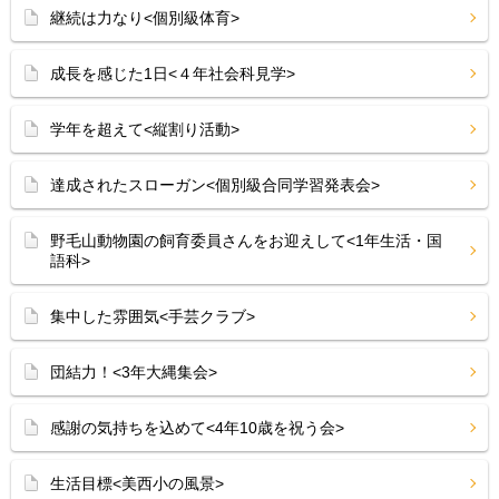
継続は力なり<個別級体育>
成長を感じた1日<４年社会科見学>
学年を超えて<縦割り活動>
達成されたスローガン<個別級合同学習発表会>
野毛山動物園の飼育委員さんをお迎えして<1年生活・国
語科>
集中した雰囲気<手芸クラブ>
団結力！<3年大縄集会>
感謝の気持ちを込めて<4年10歳を祝う会>
生活目標<美西小の風景>