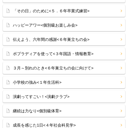
「その日」のために<５．６年卒業式練習>
ハッピーアワー<個別級お楽しみ会>
伝えよう、六年間の感謝<６年巣立ちの会>
ポプラディアを使って<３年国語・情報教育>
３月～別れのとき<６年巣立ちの会に向けて>
小学校の強み<１年生活科>
演劇ってすごい！<演劇クラブ>
継続は力なり<個別級体育>
成長を感じた1日<４年社会科見学>