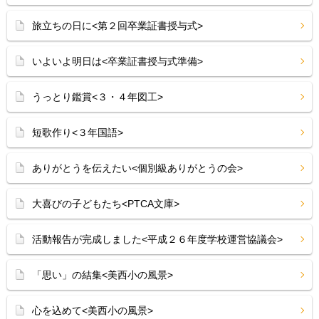
旅立ちの日に<第２回卒業証書授与式>
いよいよ明日は<卒業証書授与式準備>
うっとり鑑賞<３・４年図工>
短歌作り<３年国語>
ありがとうを伝えたい<個別級ありがとうの会>
大喜びの子どもたち<PTCA文庫>
活動報告が完成しました<平成２６年度学校運営協議会>
「思い」の結集<美西小の風景>
心を込めて<美西小の風景>