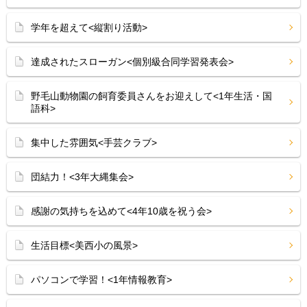
学年を超えて<縦割り活動>
達成されたスローガン<個別級合同学習発表会>
野毛山動物園の飼育委員さんをお迎えして<1年生活・国
語科>
集中した雰囲気<手芸クラブ>
団結力！<3年大縄集会>
感謝の気持ちを込めて<4年10歳を祝う会>
生活目標<美西小の風景>
パソコンで学習！<1年情報教育>