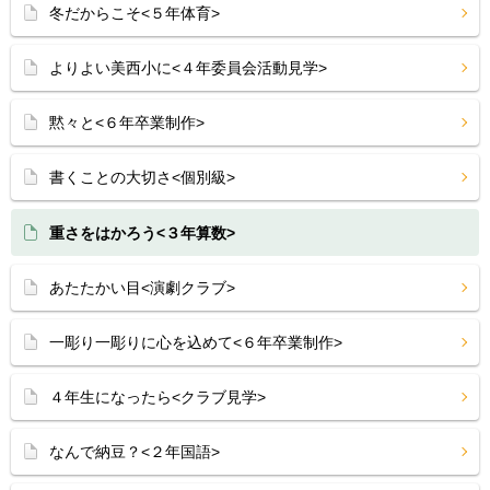
冬だからこそ<５年体育>
よりよい美西小に<４年委員会活動見学>
黙々と<６年卒業制作>
書くことの大切さ<個別級>
重さをはかろう<３年算数>
あたたかい目<演劇クラブ>
一彫り一彫りに心を込めて<６年卒業制作>
４年生になったら<クラブ見学>
なんで納豆？<２年国語>