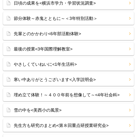
日頃の成果を<横浜市学力・学習状況調査>
節分体験～赤鬼とともに～＜3年特別活動＞
先輩とのかかわり<6年部活動体験>
最後の授業<3年国際理解教室>
やさしくていねいに<1年生活科>
寒い中ありがとうございます<入学説明会>
埋め立て体験！～４００年前を想像して～<4年社会科>
雪の中を<美西小の風景>
先生方も研究のまとめ<第８回重点研授業研究会>