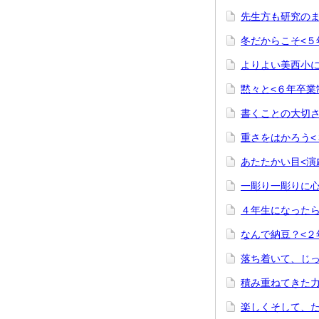
先生方も研究のま
冬だからこそ<５
よりよい美西小に
黙々と<６年卒業
書くことの大切さ
重さをはかろう<
あたたかい目<演
一彫り一彫りに心
４年生になったら
なんで納豆？<２
落ち着いて、じっ
積み重ねてきた力
楽しくそして、た