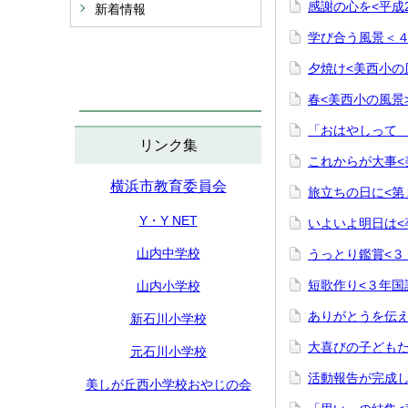
感謝の心を<平成
新着情報
学び合う風景＜
夕焼け<美西小の
春<美西小の風景
「おはやしって 
リンク集
これからが大事<
横浜市教育委員会
旅立ちの日に<第
Y・Y NET
いよいよ明日は<
山内中学校
うっとり鑑賞<３
短歌作り<３年国
山内小学校
ありがとうを伝え
新石川小学校
大喜びの子どもたち
元石川小学校
活動報告が完成し
美しが丘西小学校おやじの会