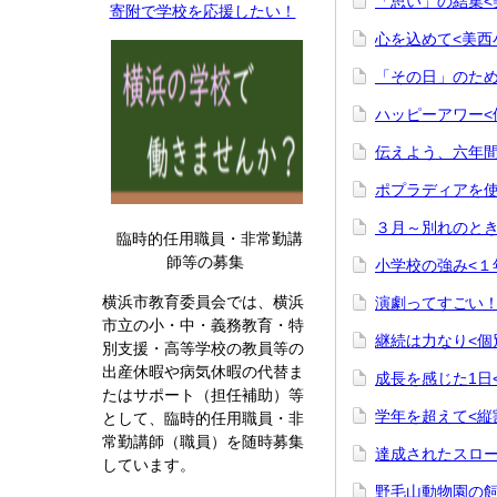
「思い」の結集<
寄附で学校を応援したい！
心を込めて<美西
「その日」のため
ハッピーアワー<
伝えよう、六年間
ポプラディアを使
３月～別れのとき
臨時的任用職員・非常勤講
師等の募集
小学校の強み<１
横浜市教育委員会では、横浜
演劇ってすごい！
市立の小・中・義務教育・特
継続は力なり<個
別支援・高等学校の教員等の
出産休暇や病気休暇の代替ま
成長を感じた1日
たはサポート（担任補助）等
学年を超えて<縦
として、臨時的任用職員・非
常勤講師（職員）を随時募集
達成されたスロー
しています。
野毛山動物園の飼