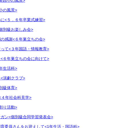
美西小の風景>
小の風景>
に<５．６年卒業式練習>
個別級お楽しみ会>
の感謝<６年巣立ちの会>
って<３年国語・情報教育>
<６年巣立ちの会に向けて>
年生活科>
<演劇クラブ>
別級体育>
<４年社会科見学>
割り活動>
ガン<個別級合同学習発表会>
育委員さんをお迎えして<1年生活・国語科>