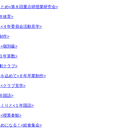
とめ<第８回重点研授業研究会>
年体育>
<４年委員会活動見学>
制作>
<個別級>
３年算数>
劇クラブ>
を込めて<６年卒業制作>
<クラブ見学>
年国語>
くりと<１年国語>
<授業参観>
めになる！<給食集会>