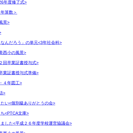
26年度修了式>
４年算数＞
風景>
>
なんだろう」の単元<3年社会科>
美西小の風景>
２回卒業証書授与式>
卒業証書授与式準備>
・４年図工>
語>
たい<個別級ありがとうの会>
<PTCA文庫>
ました<平成２６年度学校運営協議会>