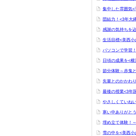
集中した雰囲気<
団結力！<3年大
感謝の気持ちを込
生活目標<美西小
パソコンで学習！
日頃の成果を<横
節分体験～赤鬼と
先輩とのかかわり
最後の授業<3年
やさしくていねい
寒い中ありがとう
埋め立て体験！～
雪の中を<美西小