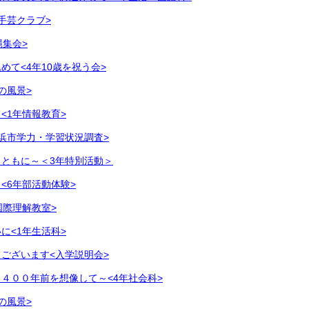
手芸クラブ>
縄集会>
めて<4年10歳を祝う会>
の風景>
<1年情報教育>
浜市学力・学習状況調査>
ともに～＜3年特別活動＞
<6年部活動体験>
国際理解教室>
に<1年生活科>
ございます<入学説明会>
４００年前を想像して～<4年社会科>
の風景>