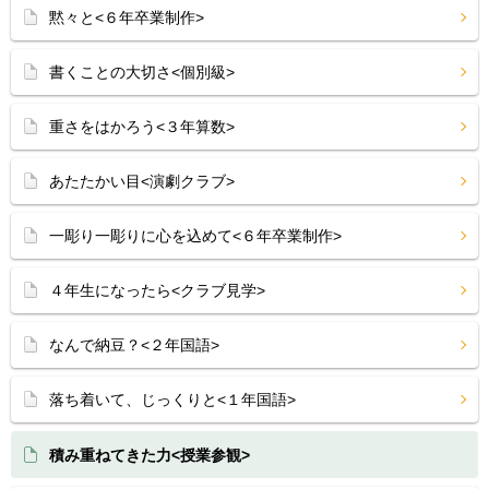
黙々と<６年卒業制作>
書くことの大切さ<個別級>
重さをはかろう<３年算数>
あたたかい目<演劇クラブ>
一彫り一彫りに心を込めて<６年卒業制作>
４年生になったら<クラブ見学>
なんで納豆？<２年国語>
落ち着いて、じっくりと<１年国語>
積み重ねてきた力<授業参観>