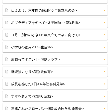
伝えよう、六年間の感謝<６年巣立ちの会>
ポプラディアを使って<３年国語・情報教育>
３月～別れのとき<６年巣立ちの会に向けて>
小学校の強み<１年生活科>
演劇ってすごい！<演劇クラブ>
継続は力なり<個別級体育>
成長を感じた1日<４年社会科見学>
学年を超えて<縦割り活動>
達成されたスローガン<個別級合同学習発表会>