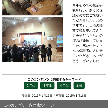
今年初めての授業参
観を行い、多くの保
護者の方にご来校い
ただきました。どの
学年でも、日頃の授
業で積み重ねてきた
力を子どもたちがの
びのび発揮していま
した。寒い中たくさ
んの保護者の方に来
ていただき、ありが
とうございました。
このコンテンツに関連するキーワード
２年生
３年生
４年生
全校
登録日:
2015年1月16日
/
更新日:
2015年1月16日
このカテゴリー内の他のページ