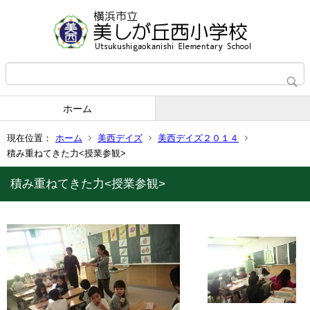
ホーム
現在位置：
ホーム
美西デイズ
美西デイズ２０１４
積み重ねてきた力<授業参観>
積み重ねてきた力<授業参観>