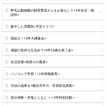
野毛山動物園の飼育委員さんをお迎えして<1年生活・国
語科>
集中した雰囲気<手芸クラブ>
団結力！<3年大縄集会>
感謝の気持ちを込めて<4年10歳を祝う会>
生活目標<美西小の風景>
パソコンで学習！<1年情報教育>
日頃の成果を<横浜市学力・学習状況調査>
節分体験～赤鬼とともに～＜3年特別活動＞