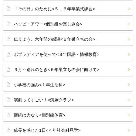
「その日」のために<５．６年卒業式練習>
ハッピーアワー<個別級お楽しみ会>
伝えよう、六年間の感謝<６年巣立ちの会>
ポプラディアを使って<３年国語・情報教育>
３月～別れのとき<６年巣立ちの会に向けて>
小学校の強み<１年生活科>
演劇ってすごい！<演劇クラブ>
継続は力なり<個別級体育>
成長を感じた1日<４年社会科見学>