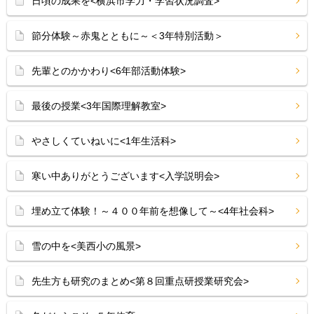
日頃の成果を<横浜市学力・学習状況調査>
節分体験～赤鬼とともに～＜3年特別活動＞
先輩とのかかわり<6年部活動体験>
最後の授業<3年国際理解教室>
やさしくていねいに<1年生活科>
寒い中ありがとうございます<入学説明会>
埋め立て体験！～４００年前を想像して～<4年社会科>
雪の中を<美西小の風景>
先生方も研究のまとめ<第８回重点研授業研究会>