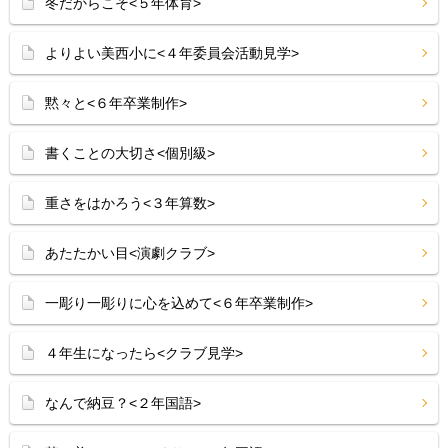
冬だからこそ<５年体育>
よりよい美西小に<４年委員会活動見学>
黙々と<６年卒業制作>
書くことの大切さ<個別級>
重さをはかろう<３年算数>
あたたかい目<演劇クラブ>
一彫り一彫りに心を込めて<６年卒業制作>
４年生になったら<クラブ見学>
なんで納豆？<２年国語>