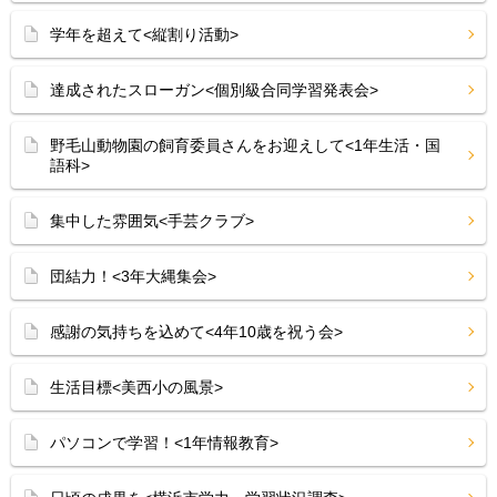
学年を超えて<縦割り活動>
達成されたスローガン<個別級合同学習発表会>
野毛山動物園の飼育委員さんをお迎えして<1年生活・国
語科>
集中した雰囲気<手芸クラブ>
団結力！<3年大縄集会>
感謝の気持ちを込めて<4年10歳を祝う会>
生活目標<美西小の風景>
パソコンで学習！<1年情報教育>