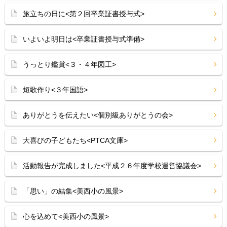
旅立ちの日に<第２回卒業証書授与式>
いよいよ明日は<卒業証書授与式準備>
うっとり鑑賞<３・４年図工>
短歌作り<３年国語>
ありがとうを伝えたい<個別級ありがとうの会>
大喜びの子どもたち<PTCA文庫>
活動報告が完成しました<平成２６年度学校運営協議会>
「思い」の結集<美西小の風景>
心を込めて<美西小の風景>