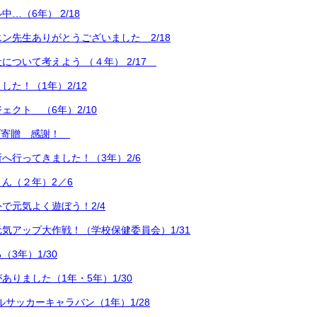
…（6年） 2/18
ン先生ありがとうございました 2/18
について考えよう （４年） 2/17
した！（1年）2/12
ェクト （6年）2/10
ーブ寄贈 感謝！
へ行ってきました！（3年）2/6
ん（２年）2／6
で元気よく遊ぼう！2/4
気アップ大作戦！（学校保健委員会）1/31
3年）1/30
ありました（1年・5年）1/30
ルサッカーキャラバン（1年）1/28