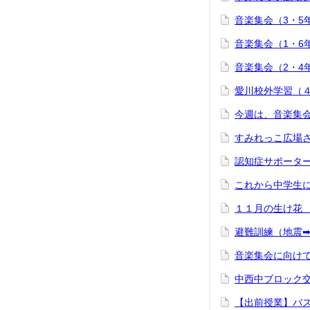
音楽集会（3・5年
音楽集会（1・6年
音楽集会（2・4年
愛川校外学習（４年
今週は、音楽集会
すみれっこ広場さ
認知症サポーター
これから中学生に
１１月の生け花 1
避難訓練（地震➡火
音楽集会に向けて 
中西中ブロック交
【出前授業】バス