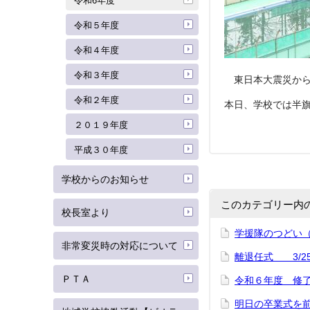
令和6年度
令和５年度
令和４年度
令和３年度
東日本大震災から
令和２年度
本日、学校では半
２０１９年度
平成３０年度
学校からのお知らせ
このカテゴリー内
校長室より
学援隊のつどい（
非常変災時の対応について
離退任式 3/2
ＰＴＡ
令和６年度 修了式
明日の卒業式を前