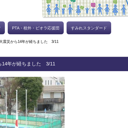
営
PTA・校外・ビオラ応援団
すみれスタンダード
大震災から14年が経ちました 3/11
14年が経ちました 3/11