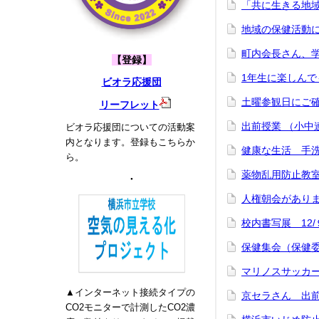
「共に生きる地域の
地域の保健活動に
町内会長さん、学
【登録】
1年生に楽しんでも
ビオラ応援団
土曜参観日にご
リーフレット
出前授業 （小中連
ビオラ応援団についての活動案
内となります。登録もこちらか
健康な生活 手洗
ら。
薬物乱用防止教室（
・
人権朝会がありまし
校内書写展 12
保健集会（保健委
マリノスサッカー
▲インターネット接続タイプの
京セラさん 出前
CO2モニターで計測したCO2濃