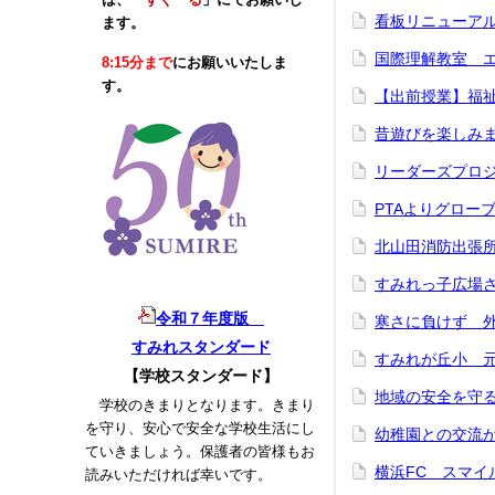
看板リニューアル中
ます。
国際理解教室 エ
8:15分まで
にお願いいたしま
す。
【出前授業】福祉
昔遊びを楽しみま
リーダーズプロジ
PTAよりグロ
北山田消防出張所
すみれっ子広場さ
令和７年度版
寒さに負けず 外
すみれスタンダード
すみれが丘小 元
【学校スタンダード】
地域の安全を守る（
学校のきまりとなります。きまり
を守り、安心で安全な学校生活にし
幼稚園との交流が
ていきましょう。保護者の皆様もお
横浜FC スマイ
読みいただければ幸いです。