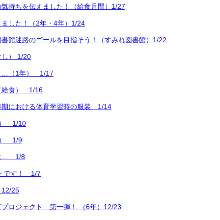
気持ちを伝えました！（給食月間）1/27
ました！（2年・4年）1/24
書館迷路のゴールを目指そう！（すみれ図書館）1/22
） 1/20
（1年） 1/17
給食） 1/16
期における体育学習時の服装 1/14
 1/10
 1/9
… 1/8
トです！ 1/7
2/25
プロジェクト 第一弾！ （6年）12/23