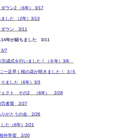
ウン2 （6年） 3/17
した （2年）3/13
ダウン 3/11
14年が経ちました 3/11
/7
水完成式を行いました！（６年）3/6
に一足早く桜の花が咲きました！ ３/５
りました（6年）3/3
ェクト その2 （6年） 2/28
労者賞 2/27
りがとうの会 2/26
た（6年）2/21
外学習 2/20