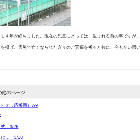
１４年が経ちました。
現在の児童にとっては、生まれる前の
事ですが
旗を掲げ、震災で亡くなられた方々のご冥福を祈ると共に、今も辛い思
の他のページ
ビオラ応援団）7/9
5
 3/25
に… 3/18