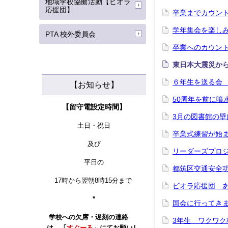
地域学校協働活動【ビオラ
応援団】
卒業までカウントダ
学年集会を楽しみま
PTA 校外委員会
卒業へのカウント
東日本大震災から
６年生を送る会 3
【お知らせ】
50周年を前に噴
【留守電設定時間】
3月の図書館の壁
土日・祝日
卒業式練習が始ま
及び
リーダーズプロジ
平日の
都筑区交通安全功
17時から翌朝8時15分まで
ビオラ応援団 あ
*
国会に行ってきまし
学校への
欠席・遅刻の連絡
3年生 ワクワク校
は、「
すぐーる
」にてお願いし