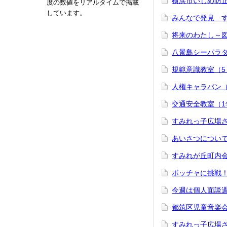
横浜市いじめ防止
度の数値をリアルタイムで掲載
しています。
みんなで発見 す
将来のわたし～図工
八景島シーパラダ
規範意識教室（5・
人権キャラバン（1
交通安全教室（1年
すみれっ子広場さ
あいさつについて
すみれが丘町内会
ボッチャに挑戦！（
今週は個人面談週間
都筑区児童音楽会（
すみれっ子広場さ