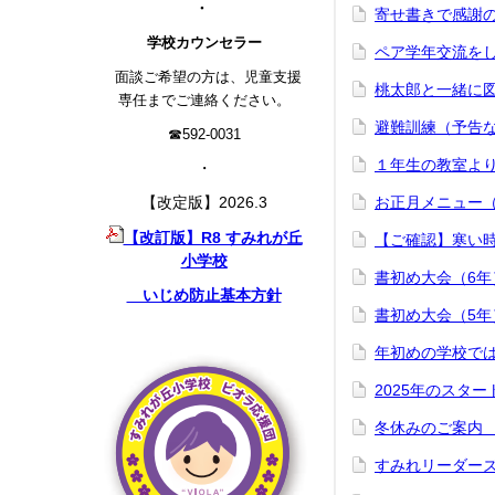
・
寄せ書きで感謝の
学校カウンセラー
ペア学年交流をし
面談ご希望の方は、児童支援
桃太郎と一緒に図
専任までご連絡ください。
避難訓練（予告なし
☎592-0031
１年生の教室より…
・
【改定版】2026.3
お正月メニュー（
【改訂版】R8 すみれが丘
【ご確認】寒い時
小学校
書初め大会（6年）
いじめ防止基本方針
書初め大会（5年）
年初めの学校では
2025年のスター
冬休みのご案内 1
すみれリーダーズ