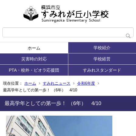
学校紹介
ホーム
災害時の対応
学校経営
PTA・校外・ビオラ応援団
すみれスタンダード
現在位置：
ホーム
すみれニュース
令和6年度
最高学年としての第一歩！ （6年） 4/10
最高学年としての第一歩！ （6年） 4/10