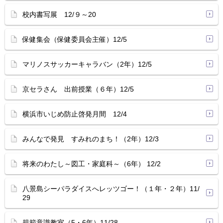
校内書写展 12/９～20
保健集会（保健委員会主催）12/5
マリノスサッカーキャラバン（2年）12/5
京セラさん 出前授業（６年）12/5
横浜市いじめ防止啓発月間 12/4
みんなで発見 すみれのまち！（2年）12/3
将来のわたし～図工・家庭科～（6年） 12/2
八景島シーパラダイスへレッツゴー！（１年・２年）11/
29
規範意識教室（5・6年）11/28