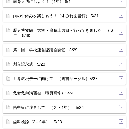
歯を大切にしよう！（4年） 6/4
雨の中休みを楽しもう！（すみれ図書館） 5/31
歴史博物館 大塚・歳勝土遺跡へ行ってきました （６
年） 5/30
第１回 学校運営協議会開催 5/29
創立記念式 5/28
世界環境デーに向けて…（図書サークル）5/27
救命救急講習会（職員研修）5/24
熱中症に注意して…（３・4年） 5/24
歯科検診（3～6年） 5/23