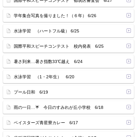
国際平和スピーチコンテスト 都筑区審査会 6/27
学年集合写真を撮りました！（６年） 6/26
水泳学習 （ハートフル級） 6/25
国際平和スピーチコンテスト 校内発表 6/25
暑さ到来…暑さ指数33℃越え 6/24
水泳学習 （1・2年生） 6/20
プール日和 6/19
雨の一日…☔ 今日のすみれが丘小学校 6/18
ベイスターズ青星寮カレー 6/17