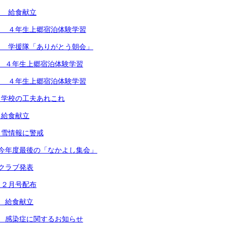
） 給食献立
） ４年生上郷宿泊体験学習
） 学援隊「ありがとう朝会」
 ４年生上郷宿泊体験学習
） ４年生上郷宿泊体験学習
 学校の工夫あれこれ
 給食献立
 雪情報に警戒
今年度最後の「なかよし集会」
クラブ発表
き２月号配布
 給食献立
 感染症に関するお知らせ