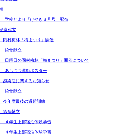
梅
） 学校だより「けやき３月号」配布
 給食献立
 岡村梅林「梅まつり」開催
） 給食献立
） 日曜日の岡村梅林「梅まつり」開催について
） あしさつ運動ポスター
 感染症に関するお知らせ
） 給食献立
 今年度最後の避難訓練
 給食献立
） ４年生上郷宿泊体験学習
） ４年生上郷宿泊体験学習