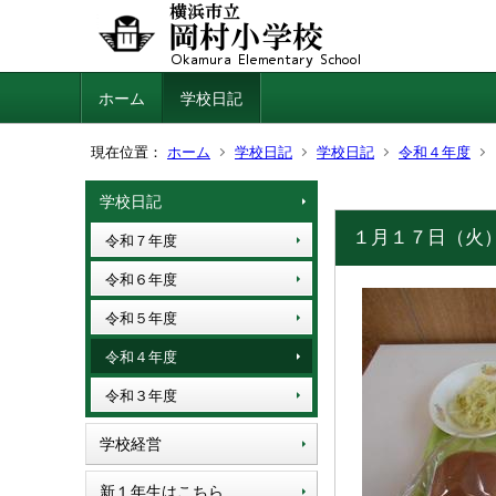
ホーム
学校日記
現在位置：
ホーム
学校日記
学校日記
令和４年度
学校日記
１月１７日（火
令和７年度
令和６年度
令和５年度
令和４年度
令和３年度
学校経営
新１年生はこちら