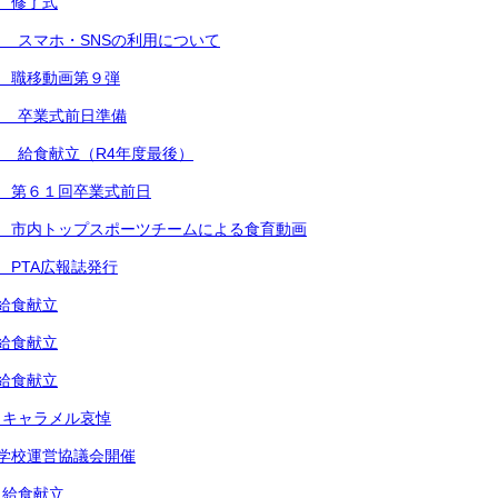
 修了式
 スマホ・SNSの利用について
 職移動画第９弾
） 卒業式前日準備
 給食献立（R4年度最後）
 第６１回卒業式前日
） 市内トップスポーツチームによる食育動画
 PTA広報誌発行
給食献立
給食献立
給食献立
 キャラメル哀悼
学校運営協議会開催
 給食献立