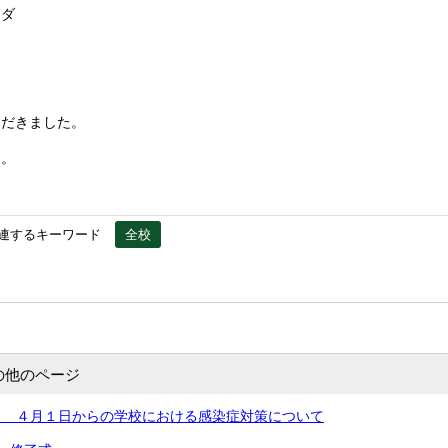
ラダ
ただきました。
た。
連するキーワード
全校
の他のページ
） ４月１日からの学校における感染症対策について