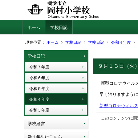
ホーム
学校日記
現在位置：
ホーム
学校日記
学校日記
令和４年度
学校日記
９月１３日（火
令和７年度
令和６年度
新型コロナウイル
令和５年度
早く治りますよう
令和４年度
新型コロナウィルス感染
令和３年度
このコンテンツに関
学校経営
新１年生はこちら