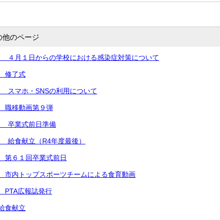
の他のページ
） ４月１日からの学校における感染症対策について
 修了式
 スマホ・SNSの利用について
 職移動画第９弾
） 卒業式前日準備
 給食献立（R4年度最後）
 第６１回卒業式前日
） 市内トップスポーツチームによる食育動画
 PTA広報誌発行
給食献立