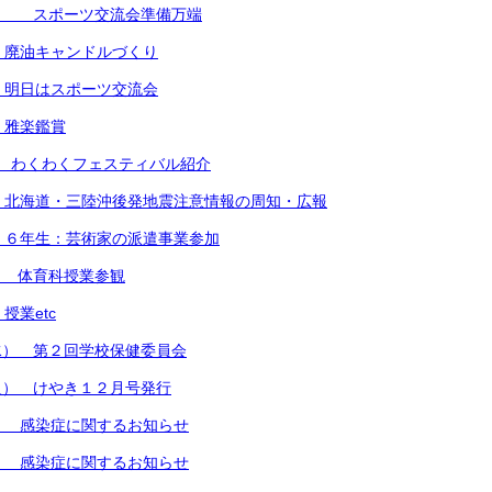
） スポーツ交流会準備万端
 廃油キャンドルづくり
 明日はスポーツ交流会
 雅楽鑑賞
 わくわくフェスティバル紹介
 北海道・三陸沖後発地震注意情報の周知・広報
 ６年生：芸術家の派遣事業参加
） 体育科授業参観
授業etc
水） 第２回学校保健委員会
火） けやき１２月号発行
） 感染症に関するお知らせ
） 感染症に関するお知らせ