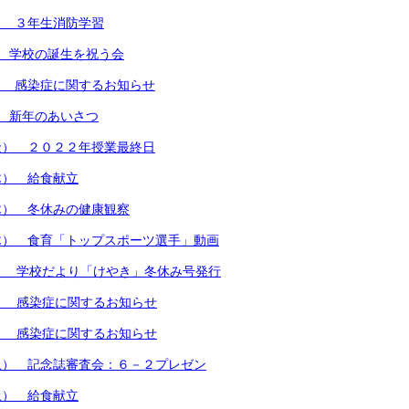
） ３年生消防学習
 学校の誕生を祝う会
） 感染症に関するお知らせ
 新年のあいさつ
金） ２０２２年授業最終日
木） 給食献立
木） 冬休みの健康観察
木） 食育「トップスポーツ選手」動画
） 学校だより「けやき」冬休み号発行
） 感染症に関するお知らせ
） 感染症に関するお知らせ
土） 記念誌審査会：６－２プレゼン
土） 給食献立