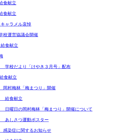
給食献立
給食献立
 キャラメル哀悼
学校運営協議会開催
 給食献立
梅
） 学校だより「けやき３月号」配布
 給食献立
 岡村梅林「梅まつり」開催
） 給食献立
） 日曜日の岡村梅林「梅まつり」開催について
） あしさつ運動ポスター
 感染症に関するお知らせ