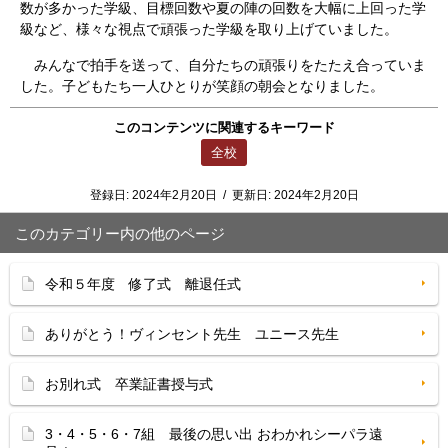
数が多かった学級、目標回数や夏の陣の回数を大幅に上回った学
級など、様々な視点で頑張った学級を取り上げていました。
みんなで拍手を送って、自分たちの頑張りをたたえ合っていま
した。子どもたち一人ひとりが笑顔の朝会となりました。
このコンテンツに関連するキーワード
全校
登録日:
2024年2月20日
/
更新日:
2024年2月20日
このカテゴリー内の他のページ
令和５年度 修了式 離退任式
ありがとう！ヴィンセント先生 ユニース先生
お別れ式 卒業証書授与式
3・4・5・6・7組 最後の思い出 おわかれシーパラ遠