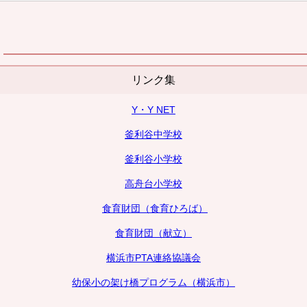
リンク集
Y・Y NET
釜利谷中学校
釜利谷小学校
高舟台小学校
食育財団（食育ひろば）
食育財団（献立）
横浜市PTA連絡協議会
幼保小の架け橋プログラム（横浜市）