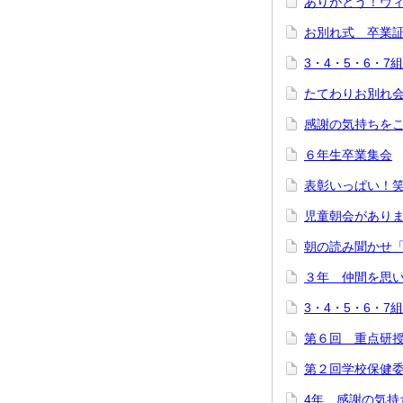
ありがとう！ヴ
お別れ式 卒業
3・4・5・6・
たてわりお別れ
感謝の気持ちを
６年生卒業集会
表彰いっぱい！
児童朝会があり
朝の読み聞かせ
３年 仲間を思
3・4・5・6・
第６回 重点研
第２回学校保健
4年 感謝の気持