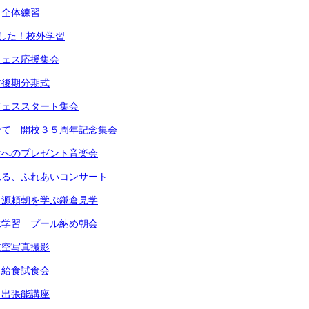
！全体練習
した！校外学習
フェス応援集会
前後期分期式
フェススタート集会
せて 開校３５周年記念集会
生へのプレゼント音楽会
れる、ふれあいコンサート
と源頼朝を学ぶ鎌倉見学
泳学習 プール納め朝会
航空写真撮影
！給食試食会
！出張能講座