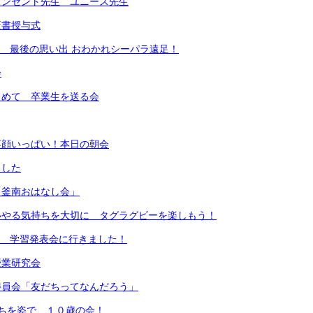
ィンセント先生 ユニース先生
証書授与式
7組 最後の思い出 おわかれシーパラ遠足！
会
こめて 卒業生を送る会
笑顔いっぱい！本日の朝会
ました
「釜南おはなし会」
いやる気持ちを大切に タグラグビーを楽しもう！
7組 学習発表会に行きました！
授業研究会
委員会「友だちってなんだろう」
ちを姿で １０歳の会！