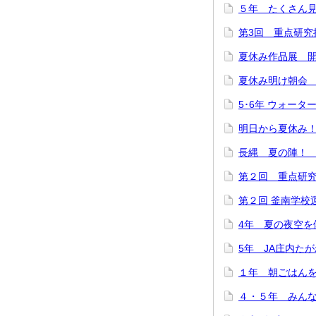
５年 たくさん
第3回 重点研究
夏休み作品展 
夏休み明け朝会
5･6年 ウォー
明日から夏休み
長縄 夏の陣！
第２回 重点研
第２回 釜南学校
4年 夏の夜空を
5年 JA庄内た
１年 朝ごはん
４・５年 みん