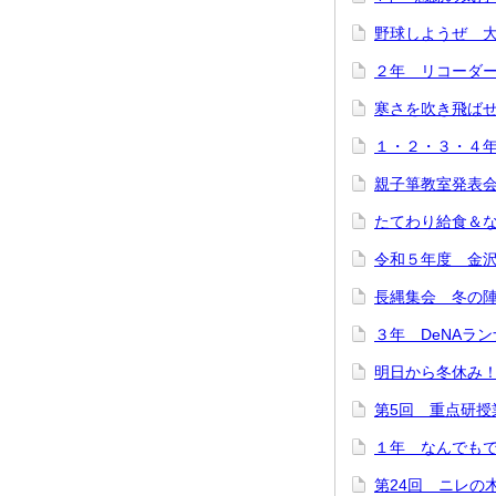
野球しようぜ 
２年 リコーダ
寒さを吹き飛ば
１・２・３・４
親子箏教室発表
たてわり給食＆
令和５年度 金
長縄集会 冬の
３年 DeNAラ
明日から冬休み
第5回 重点研授
１年 なんでも
第24回 ニレの