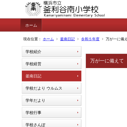
ホーム
現在位置：
ホーム
釜南日記
令和５年度
万が一に備
学校紹介
万が一に備えて
学校経営
釜南日記
学校だより ウルムス
学年だより
学校行事
学校さんぽ