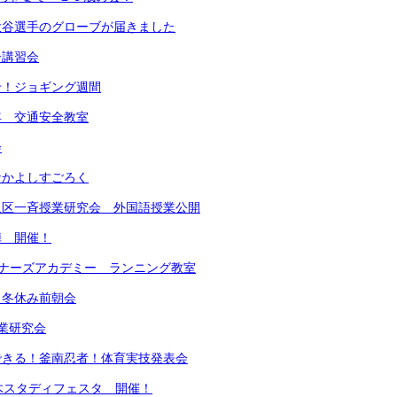
大谷選手のグローブが届きました
ー講習会
せ！ジョギング週間
年 交通安全教室
会
なかよしすごろく
沢区一斉授業研究会 外国語授業公開
陣 開催！
ンナーズアカデミー ランニング教室
！冬休み前朝会
業研究会
できる！釜南忍者！体育実技発表会
木スタディフェスタ 開催！