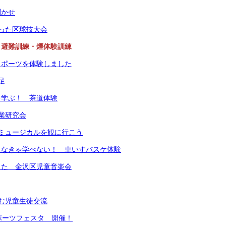
聞かせ
った区球技大会
 避難訓練・煙体験訓練
スポーツを体験しました
足
を学ぶ！ 茶道体験
業研究会
ミュージカルを観に行こう
まなきゃ学べない！ 車いすバスケ体験
った 金沢区児童音楽会
む児童生徒交流
ポーツフェスタ 開催！