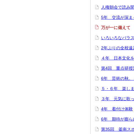
人権朝会で読み
5年 交流が深ま
万が一に備えて
いろいろなパラ
2年ぶりの全校遠
４年 日本文化
第4回 重点研授
6年 芸術の秋。
５・６年 楽し
３年 元気に歌
4年 着付け体験
6年 期待が膨ら
第35回 釜南ス