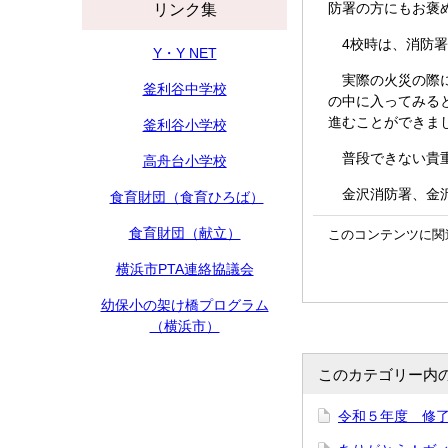
防署の方にもお褒
リンク集
4校時は、消防署
Y・Y NET
実際の火災の際に
釜利谷中学校
の中に入ってみる
進むことができま
釜利谷小学校
普段できない貴重
高舟台小学校
金沢消防署、金沢
食育財団（食育ひろば）
食育財団（献立）
このコンテンツに関
横浜市PTA連絡協議会
幼保小の架け橋プログラム
（横浜市）
このカテゴリー内
令和５年度 修