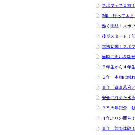
スポフェス直前
3年 行ってきま
熱く団結！スポ
後期スタート！
本格始動！スポ
当時に思いを馳
５年生から４年
５年 本物に触
６年 鎌倉幕府
安全に終えた水
３５周年記念 
４年ぶりの開催
６年 能を体験