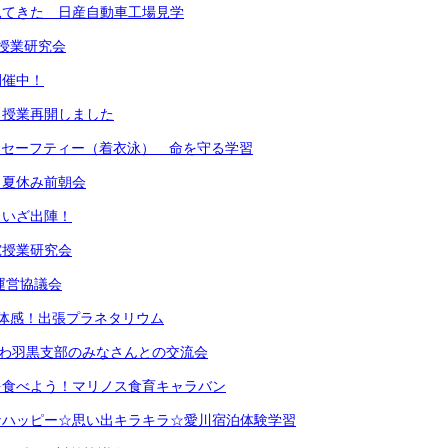
見てきた 日産自動車工場見学
授業研究会
開催中！
 授業再開しました
ターセーフティー（着衣泳） 命を守る学習
！夏休み前朝会
 いざ出陣！
究授業研究会
運営協議会
体感！出張プラネタリウム
がわ羽黒支部のみなさんとの交流会
を食べよう！マリノス食育キャラバン
なハッピー☆思い出キラキラ☆愛川宿泊体験学習