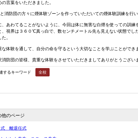
めの言葉をいただきました。
と消防団の方々に煙体験ゾーンを作っていただいての煙体験訓練を行い
、あわてることがないように、今回は体に無害な白煙を使っての訓練
と、視界は３６０℃真っ白で、数センチメートル先も見えない状態でし
した。
な体験を通して、自分の命を守るという大切なことを学ぶことができ
消防団の皆様、貴重な体験をさせていただきましてありがとうござい
連するキーワード
全校
の他のページ
了式 離退任式