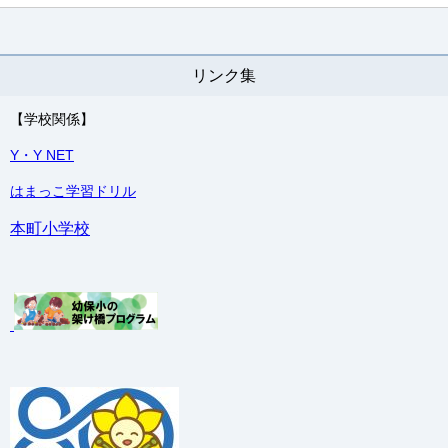
リンク集
【学校関係】
Y・Y NET
はまっこ学習ドリル
本町小学校