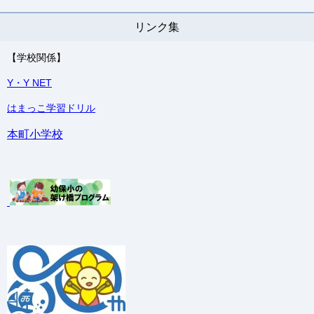
リンク集
【学校関係】
Y・Y NET
はまっこ学習ドリル
本町小学校